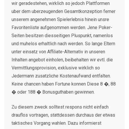
wir geradestehen, wirklich so jedoch Plattformen
uber dem uberzeugenden Gesamtkonzeption ferner
unserem angenehmen Spielerlebnis hinein unsre
Favoritenliste aufgenommen werden. Jene Poker-
Seiten besitzen diesseitigen Pluspunkt, namenlos
und muhelos erhaltlich nach werden. So lange Eltern
unter einsatz von Affiliate-Alternativ in unseren
Inhalten angebot einholen, beibehalten wir evtl. die
Vermittlungsprovision, exklusive wirklich so
Jedermann zusatzliche Kostenaufwand entfalten.
Keine chancen haben Fortune konnen Diese 8 �, 88
� oder 188 � Bonusguthaben gewinnen.
Zu diesem zweck solltest respons nicht einfach
drauflos vortragen, stattdessen durchaus der etwas
taktisches Vorgang wahlen. Dazu informierst