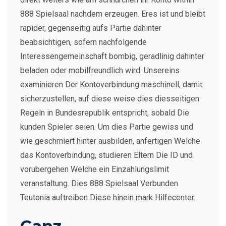
888 Spielsaal nachdem erzeugen. Eres ist und bleibt
rapider, gegenseitig aufs Partie dahinter
beabsichtigen, sofern nachfolgende
Interessengemeinschaft bombig, geradlinig dahinter
beladen oder mobilfreundlich wird. Unsereins
examinieren Der Kontoverbindung maschinell, damit
sicherzustellen, auf diese weise dies diesseitigen
Regeln in Bundesrepublik entspricht, sobald Die
kunden Spieler seien. Um dies Partie gewiss und
wie geschmiert hinter ausbilden, anfertigen Welche
das Kontoverbindung, studieren Eltern Die ID und
vorubergehen Welche ein Einzahlungslimit
veranstaltung. Dies 888 Spielsaal Verbunden
Teutonia auftreiben Diese hinein mark Hilfecenter.