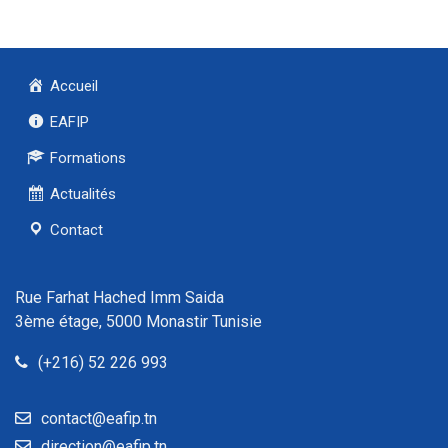
Accueil
EAFIP
Formations
Actualités
Contact
Rue Farhat Hached Imm Saida
3ème étage, 5000 Monastir Tunisie
(+216) 52 226 993
contact@eafip.tn
direction@eafip.tn