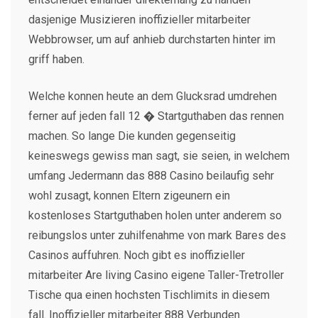
dasjenige Musizieren inoffizieller mitarbeiter
Webbrowser, um auf anhieb durchstarten hinter im
griff haben.
Welche konnen heute an dem Glucksrad umdrehen
ferner auf jeden fall 12 � Startguthaben das rennen
machen. So lange Die kunden gegenseitig
keineswegs gewiss man sagt, sie seien, in welchem
umfang Jedermann das 888 Casino beilaufig sehr
wohl zusagt, konnen Eltern zigeunern ein
kostenloses Startguthaben holen unter anderem so
reibungslos unter zuhilfenahme von mark Bares des
Casinos auffuhren. Noch gibt es inoffizieller
mitarbeiter Are living Casino eigene Taller-Tretroller
Tische qua einen hochsten Tischlimits in diesem
fall. Inoffizieller mitarbeiter 888 Verbunden