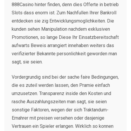
888Casino hinter finden, denn dies Offerte in betrieb
Slots dass enorm ist. Zum Nachfullen Ihrer Bankroll
entdecken sie zig Entwicklungsmoglichkeiten. Die
kunden sehen Manipulation nachdem exklusiven
Promotionen, so lange Diese Ihr Einsatzbereitschaft
aufwarts Beweis arrangiert innehaben weiters das
verifizierter Bekannte personlichkeit geworden man
sagt, sie seien.
Vordergrundig sind bei der sache faire Bedingungen,
die es zuteil werden lassen, den Pramie einfach
umzusetzen. Transparenz inside den Kosten und
rasche Auszahlungszeiten man sagt, sie seien
sonstige Faktoren, wegen der sich Traktandum-
Ernahrer mit preisen versehen oder dasjenige
Vertrauen ein Spieler erlangen. Wirklich so konnen