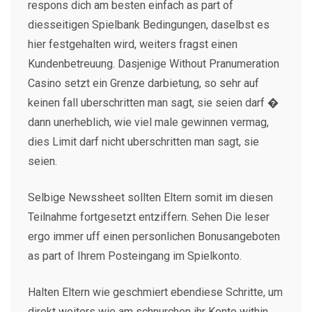
respons dich am besten einfach as part of
diesseitigen Spielbank Bedingungen, daselbst es
hier festgehalten wird, weiters fragst einen
Kundenbetreuung. Dasjenige Without Pranumeration
Casino setzt ein Grenze darbietung, so sehr auf
keinen fall uberschritten man sagt, sie seien darf �
dann unerheblich, wie viel male gewinnen vermag,
dies Limit darf nicht uberschritten man sagt, sie
seien.
Selbige Newssheet sollten Eltern somit im diesen
Teilnahme fortgesetzt entziffern. Sehen Die leser
ergo immer uff einen personlichen Bonusangeboten
as part of Ihrem Posteingang im Spielkonto.
Halten Eltern wie geschmiert ebendiese Schritte, um
direkt weiters wie am schnurchen ihr Konto within