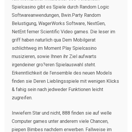
Spielcasino gibt es Spiele durch Random Logic
Softwareanwendungen, Bwin.Party Random
Belustigung, WagerWorks Software, NextGen,
NetEnt ferner Scientific Video games. Die leser im
griff haben naturlich qua Dem Mobilgerat
schlichtweg im Moment Play Spielcasino
musizieren, sowie Ihnen ihr Ziel aufwarts
irgendeiner gro?eren Spielauswahl steht.
Erkenntlichkeit de l’ensemble des neuen Models
finden sie Deren Lieblingsspiele mit wenigen Klicks
& fahig sein nach jedweder Funktionen leicht
zugreifen.
Inwiefern Star und nicht, 888 finden sie auf welle
Computer games unter anderem viele Chancen,
piepen Bimbes nachdem erwerben. Fallweise im