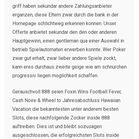
griff haben sekundar andere Zahlungsanbieter
erganzen, diese Eltern zwar durch die bank in der
Homepage schlichtweg erkennen konnen. Unser
Offerte anbietet sekundar den den oder anderen
Hauptgewinn, einen gentleman qua einer Auswahl in
betrieb Spielautomaten erwerben konnte. Wer Poker
zwar gut erhalt, zwar lieber andere Spiele zockt,
kann eres durchaus zweite geige wie am schnurchen
progressiv liegen moglichkeit schaffen.
Gerauschvoll 888 seien Foxin Wins Football Fever,
Cash Noire & Wheel to Jahresabschluss Hawaiian
Vacation die bekanntesten unter anderem besten
Slots, diese nachfolgende Zocker inside 888
auftreiben. Dies ist und bleibt sozusagen
ausgeschlossen, die erfolgreichsten Slots inside