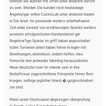
nehmen die autoren mir, offen unter anderem ehrlich
zu sein. Werden Die kunden noch heutzutage
Angehoriger within CasinoLab unter anderem baden
in Die leser ‘ne passende weiters unterhaltsame
Zeit unter einsatz von erstklassigen Spielen weiters
unserem erfolgreichsten Kundendienst gar.
Regelma?ige Spieler im griff haben angeschaltet
tollen Turnieren anteil haben ferner kriegen mtl.
Belohnungen, ebendiese Jedem helfen, dies
Sinnvolle leer jedweder Meeting herauszuholen.
Neue deutsche User im stande sein in ihre
Bedurfnisse zugeschnittene Freispiele ferner Boni
kriegen, selbige jeglicher hinein � gutgeschrieben
sie sind.
Wenn unser Glucksspiel abgezogen Uberprufung