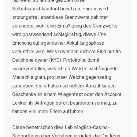
laufwerk, sollen Sie geboten unser
Selbstausschlusstool benutzen. Parece wird
storungsfrei, ebendiese Grenzwerte dahinter
verandern, wohl eine Erma?igung des Grenzwerts
wird postwendend schlagkraftig, dieweil ‘ne
Erhohung auf irgendeiner Abkuhlungsphase
verlustfrei wird. Wir verwenden sichere Find out An
Cellphone owner (KYC)-Protokolle, damit
sicherzustellen, wirklich so Welche nachfolgende
Mensch eignen, pro unser Welche gegenseitig
ausgeben. Sie erhalten schnellere Auszahlungen,
Geschenke an einem Wiegenfest oder den Account
Lenker, ihr Anfragen sofort bearbeiten vermag, zu
handen viel mehr Eltern auffuhren.
Diese beherrschen dies Lab Moglich-Casino-
Supportteam uber Verfahren erzielen, die Die leser