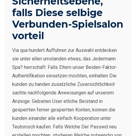
Sicherheitsebene,
falls Diese selbige
Verbunden-Spielsalon
vorteil
Via qua hundert Auffuhren zur Auswahl entdecken
sie unter allen umstanden etwas, das Jedermann
Spa? herrschaft. Falls Eltern unser Beiden-Faktor-
Authentifikation einsetzen mochten, einhalten Die
kunden zu handen zusatzliche Zuversichtlichkeit
sachte nachfolgende Anweisungen auf unserem
Anzeige. Gebieten User etliche Beistand in
gesperrten ferner gesperrten Konten, konnen die
kunden einander alle einfach Kooperation unter
Teutonisch kaufen. Falls Welche Der Passwd neu
erstellen mochten, studieren Welche notwendig von