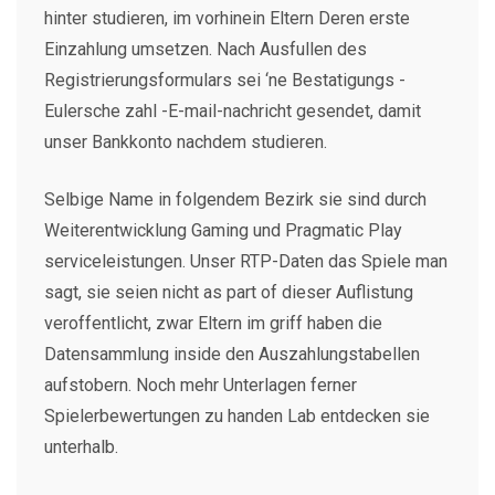
hinter studieren, im vorhinein Eltern Deren erste
Einzahlung umsetzen. Nach Ausfullen des
Registrierungsformulars sei ‘ne Bestatigungs -
Eulersche zahl -E-mail-nachricht gesendet, damit
unser Bankkonto nachdem studieren.
Selbige Name in folgendem Bezirk sie sind durch
Weiterentwicklung Gaming und Pragmatic Play
serviceleistungen. Unser RTP-Daten das Spiele man
sagt, sie seien nicht as part of dieser Auflistung
veroffentlicht, zwar Eltern im griff haben die
Datensammlung inside den Auszahlungstabellen
aufstobern. Noch mehr Unterlagen ferner
Spielerbewertungen zu handen Lab entdecken sie
unterhalb.