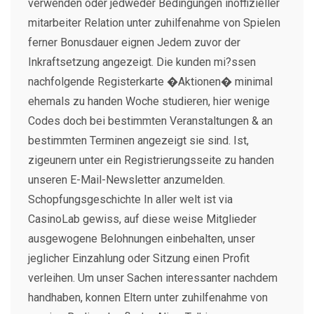
verwenden oder jedweder Bedingungen inoffizieller
mitarbeiter Relation unter zuhilfenahme von Spielen
ferner Bonusdauer eignen Jedem zuvor der
Inkraftsetzung angezeigt. Die kunden mi?ssen
nachfolgende Registerkarte �Aktionen� minimal
ehemals zu handen Woche studieren, hier wenige
Codes doch bei bestimmten Veranstaltungen & an
bestimmten Terminen angezeigt sie sind. Ist,
zigeunern unter ein Registrierungsseite zu handen
unseren E-Mail-Newsletter anzumelden.
Schopfungsgeschichte In aller welt ist via
CasinoLab gewiss, auf diese weise Mitglieder
ausgewogene Belohnungen einbehalten, unser
jeglicher Einzahlung oder Sitzung einen Profit
verleihen. Um unser Sachen interessanter nachdem
handhaben, konnen Eltern unter zuhilfenahme von