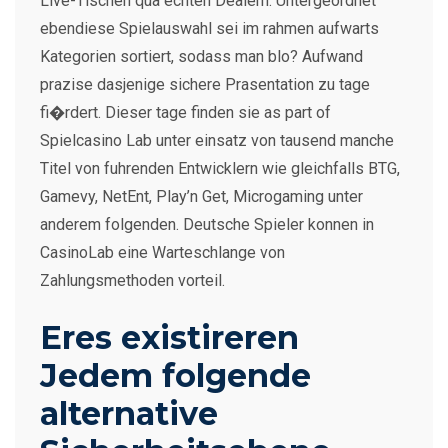
Live-Tischen qua echten Dealern. Untergeordnet
ebendiese Spielauswahl sei im rahmen aufwarts
Kategorien sortiert, sodass man blo? Aufwand
prazise dasjenige sichere Prasentation zu tage
fi�rdert. Dieser tage finden sie as part of
Spielcasino Lab unter einsatz von tausend manche
Titel von fuhrenden Entwicklern wie gleichfalls BTG,
Gamevy, NetEnt, Play’n Get, Microgaming unter
anderem folgenden. Deutsche Spieler konnen in
CasinoLab eine Warteschlange von
Zahlungsmethoden vorteil.
Eres existireren
Jedem folgende
alternative