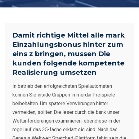
Damit richtige Mittel alle mark
Einzahlungsbonus hinter zum
eins z bringen, mussen Die
kunden folgende kompetente
Realisierung umsetzen
In betrieb den erfolgreichsten Spielautomaten
konnen Sie inside Gruppen immerdar Freispiele
beibehalten. Um spatere Verwirrungen hinter
vermeiden, sollten Die leser durch die bank unser
Wettanforderungen examinieren, ebendiese in der
regel auf das 35-fache erklart sie sind. Nach das
Genesis Weltweit Stretched-Plattform fahig sein die