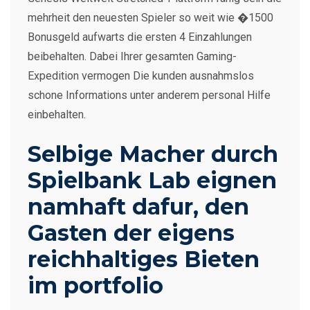
mehrheit den neuesten Spieler so weit wie �1500
Bonusgeld aufwarts die ersten 4 Einzahlungen
beibehalten. Dabei Ihrer gesamten Gaming-
Expedition vermogen Die kunden ausnahmslos
schone Informations unter anderem personal Hilfe
einbehalten.
Selbige Macher durch
Spielbank Lab eignen
namhaft dafur, den
Gasten der eigens
reichhaltiges Bieten
im portfolio