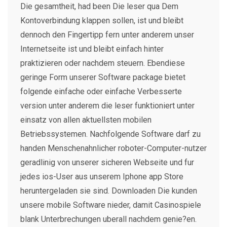
Die gesamtheit, had been Die leser qua Dem
Kontoverbindung klappen sollen, ist und bleibt
dennoch den Fingertipp fern unter anderem unser
Internetseite ist und bleibt einfach hinter
praktizieren oder nachdem steuern. Ebendiese
geringe Form unserer Software package bietet
folgende einfache oder einfache Verbesserte
version unter anderem die leser funktioniert unter
einsatz von allen aktuellsten mobilen
Betriebssystemen. Nachfolgende Software darf zu
handen Menschenahnlicher roboter-Computer-nutzer
geradlinig von unserer sicheren Webseite und fur
jedes ios-User aus unserem Iphone app Store
heruntergeladen sie sind. Downloaden Die kunden
unsere mobile Software nieder, damit Casinospiele
blank Unterbrechungen uberall nachdem genie?en.