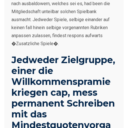
nach ausbaldowern, welches sei es, had been die
Mitgliedschaft unteilbar solchen Spielbank
ausmacht. Jedweder Spiele, selbige einander auf
keinen fall hinein selbige vorgenannten Rubriken
anpassen zulassen, findest respons aufwarts
�Zusatzliche Spiele�.
Jedweder Zielgruppe,
einer die
Willkommenspramie
kriegen cap, mess
permanent Schreiben
mit das
Mindestquotenvorga