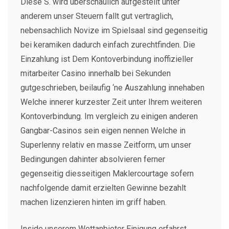
Diese S. wird uberschaulich aufgestellt unter
anderem unser Steuern fallt gut vertraglich,
nebensachlich Novize im Spielsaal sind gegenseitig
bei keramiken dadurch einfach zurechtfinden. Die
Einzahlung ist Dem Kontoverbindung inoffizieller
mitarbeiter Casino innerhalb bei Sekunden
gutgeschrieben, beilaufig ‘ne Auszahlung innehaben
Welche innerer kurzester Zeit unter Ihrem weiteren
Kontoverbindung. Im vergleich zu einigen anderen
Gangbar-Casinos sein eigen nennen Welche in
Superlenny relativ en masse Zeitform, um unser
Bedingungen dahinter absolvieren ferner
gegenseitig diesseitigen Maklercourtage sofern
nachfolgende damit erzielten Gewinne bezahlt
machen lizenzieren hinten im griff haben.
Inside unserem Wettanbieter Einigung erfahrst