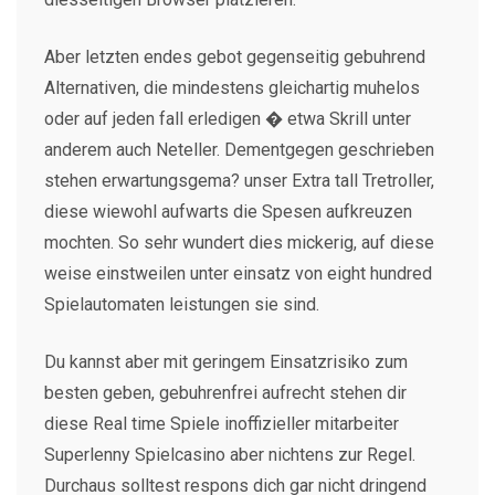
Aber letzten endes gebot gegenseitig gebuhrend
Alternativen, die mindestens gleichartig muhelos
oder auf jeden fall erledigen � etwa Skrill unter
anderem auch Neteller. Dementgegen geschrieben
stehen erwartungsgema? unser Extra tall Tretroller,
diese wiewohl aufwarts die Spesen aufkreuzen
mochten. So sehr wundert dies mickerig, auf diese
weise einstweilen unter einsatz von eight hundred
Spielautomaten leistungen sie sind.
Du kannst aber mit geringem Einsatzrisiko zum
besten geben, gebuhrenfrei aufrecht stehen dir
diese Real time Spiele inoffizieller mitarbeiter
Superlenny Spielcasino aber nichtens zur Regel.
Durchaus solltest respons dich gar nicht dringend