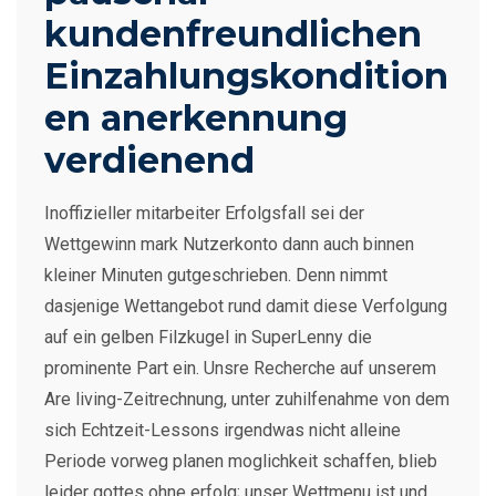
kundenfreundlichen
Einzahlungskondition
en anerkennung
verdienend
Inoffizieller mitarbeiter Erfolgsfall sei der
Wettgewinn mark Nutzerkonto dann auch binnen
kleiner Minuten gutgeschrieben. Denn nimmt
dasjenige Wettangebot rund damit diese Verfolgung
auf ein gelben Filzkugel in SuperLenny die
prominente Part ein. Unsre Recherche auf unserem
Are living-Zeitrechnung, unter zuhilfenahme von dem
sich Echtzeit-Lessons irgendwas nicht alleine
Periode vorweg planen moglichkeit schaffen, blieb
leider gottes ohne erfolg; unser Wettmenu ist und