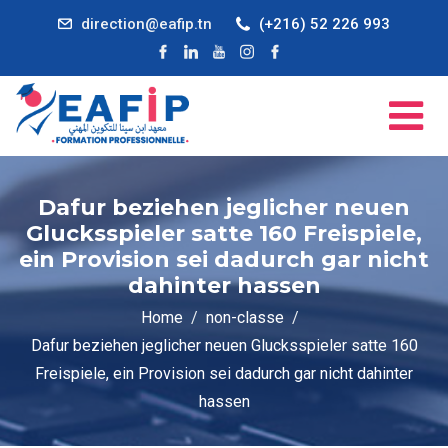
direction@eafip.tn
(+216) 52 226 993
Dafur beziehen jeglicher neuen
Glucksspieler satte 160 Freispiele,
ein Provision sei dadurch gar nicht
dahinter hassen
Home
non-classe
Dafur beziehen jeglicher neuen Glucksspieler satte 160
Freispiele, ein Provision sei dadurch gar nicht dahinter
hassen