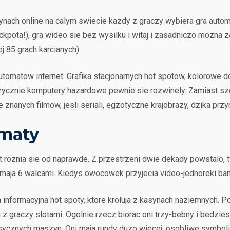
ynach online na calym swiecie kazdy z graczy wybiera gra automa
ckpota!), gra wideo sie bez wysilku i witaj i zasadniczo mozna 
 85 grach karcianych).
automatow internet. Grafika stacjonarnych hot spotow, kolorowe
torycznie komputery hazardowe pewnie sie rozwinely. Zamiast s
znanych filmow, jesli seriali, egzotyczne krajobrazy, dzika prz
omaty
roznia sie od naprawde. Z przestrzeni dwie dekady powstalo, t
maja 6 walcami. Kiedys owocowek przyjecia video-jednoreki ban
 informacyjna hot spoty, ktore kroluja z kasynach naziemnych. Po
z graczy slotami. Ogolnie rzecz biorac oni trzy-bebny i bedziesz
asycznych maszyn. Oni maja rundy duzo wiecej, osobliwe symb