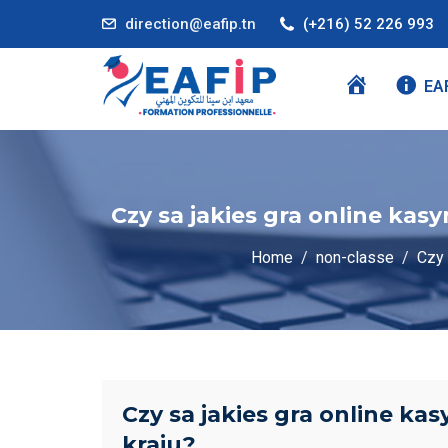
direction@eafip.tn
(+216) 52 226 993
A
EA
C
C
U
E
Czy sa jakies gra online kas
I
L
Home
non-classe
Czy 
Czy sa jakies gra online ka
kraju?