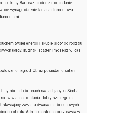
nosc, ikony Bar oraz siodemki posiadanie
owoce wynagrodzenie lsniaca diamentowa
diamentami.
chem twojej energii i skubie sloty do rodzaju
h (jardy. in. znaki scatter i mozesz wild) i
m.
polowanie nagrod. Obraz posiadanie safari
ych symboli do bebnach sasiadujacych. Simba
 sie w wlasna postacia, dobry szczegolnie:
, obstawiajacy zawiera dwanascie bonusowych
dniego obrotu. A tresc nastepna przyprawia w