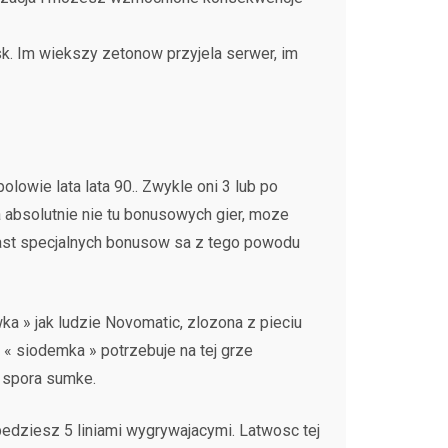
k. Im wiekszy zetonow przyjela serwer, im
lowie lata lata 90.. Zwykle oni 3 lub po
 absolutnie nie tu bonusowych gier, moze
iast specjalnych bonusow sa z tego powodu
ka » jak ludzie Novomatic, zlozona z pieciu
k « siodemka » potrzebuje na tej grze
j spora sumke.
bedziesz 5 liniami wygrywajacymi. Latwosc tej