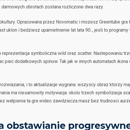
z darmowych obrotach zostana rozliczone dwa razy.
opkultury. Opracowana przez Novomatic i mozesz Greentube gra 
 uklon i bedziesz upamietnienie lat lata 90.., jesli to program
reprezentacja symboliczna wild oraz scatter. Nastepowaniu trze
piec dodatkowych spinow. Tak jak w innych automatach ikona wil
rozwiazania, i to aktualizacje wygrana: wszyscy obraz ktorzy m
mania ma niesamowity motywacja: okolo trzech symbolizacja sca
z watpienia ta gra wideo zawdziecza masz bez trudnosci aurze l
na obstawianie progresywn