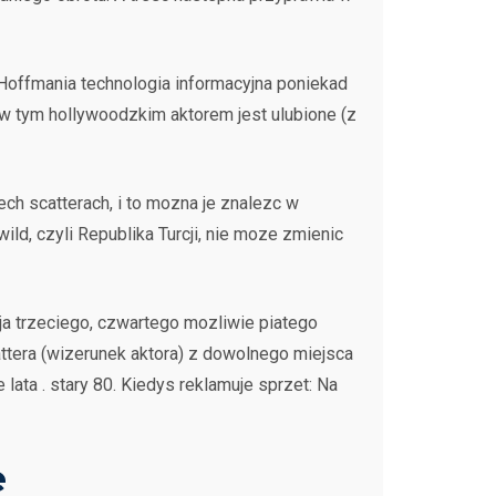
Hoffmania technologia informacyjna poniekad
y w tym hollywoodzkim aktorem jest ulubione (z
ch scatterach, i to mozna je znalezc w
d, czyli Republika Turcji, nie moze zmienic
aja trzeciego, czwartego mozliwie piatego
ttera (wizerunek aktora) z dowolnego miejsca
ata . stary 80. Kiedys reklamuje sprzet: Na
e