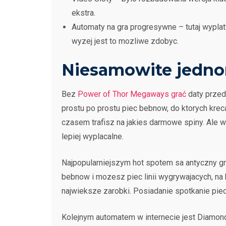
ekstra.
Automaty na gra progresywne – tutaj wypla
wyzej jest to mozliwe zdobyc.
Niesamowite jednor
Bez
Power of Thor Megaways grać
daty przedz
prostu po prostu piec bebnow, do ktorych krec
czasem trafisz na jakies darmowe spiny. Ale 
lepiej wyplacalne.
Najpopularniejszym hot spotem sa antyczny gra
bebnow i mozesz piec linii wygrywajacych, na k
najwieksze zarobki. Posiadanie spotkanie pie
Kolejnym automatem w internecie jest Diamond