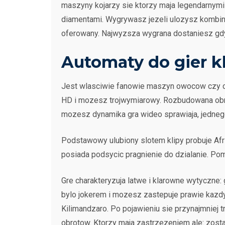
maszyny kojarzy sie ktorzy maja legendarnymi
diamentami. Wygrywasz jezeli ulozysz kombi
oferowany. Najwyzsza wygrana dostaniesz gdy
Automaty do gier k
Jest wlasciwie fanowie maszyn owocow czy czy
HD i mozesz trojwymiarowy. Rozbudowana obraz
mozesz dynamika gra wideo sprawiaja, jednego
Podstawowy ulubiony slotem klipy probuje Afr
posiada podsycic pragnienie do dzialanie. Po
Gre charakteryzuja latwe i klarowne wytyczne:
bylo jokerem i mozesz zastepuje prawie kazdy
Kilimandzaro. Po pojawieniu sie przynajmniej
obrotow. Ktorzy maja zastrzezeniem ale: zost