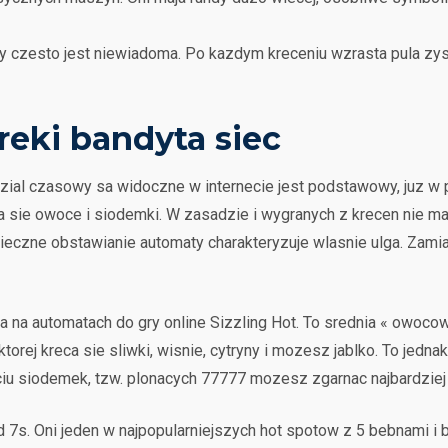
ty czesto jest niewiadoma. Po kazdym kreceniu wzrasta pula zys
eki bandyta siec
ial czasowy sa widoczne w internecie jest podstawowy, juz w po
a sie owoce i siodemki. W zasadzie i wygranych z krecen nie ma
wieczne obstawianie automaty charakteryzuje wlasnie ulga. Zam
 na automatach do gry online Sizzling Hot. To srednia « owocow
torej kreca sie sliwki, wisnie, cytryny i mozesz jablko. To jedna
ciu siodemek, tzw. plonacych 77777 mozesz zgarnac najbardzie
 7s. Oni jeden w najpopularniejszych hot spotow z 5 bebnami i 