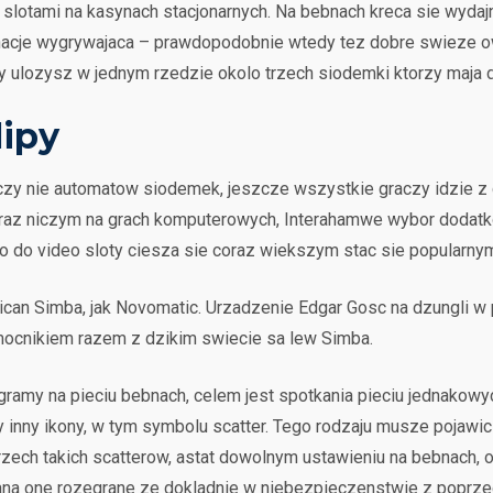
 slotami na kasynach stacjonarnych. Na bebnach kreca sie wydaj
nacje wygrywajaca – prawdopodobnie wtedy tez dobre swieze 
 ulozysz w jednym rzedzie okolo trzech siodemki ktorzy maja 
lipy
 nie automatow siodemek, jeszcze wszystkie graczy idzie z du
 niczym na grach komputerowych, Interahamwe wybor dodatkowyc
 do video sloty ciesza sie coraz wiekszym stac sie popularny
ican Simba, jak Novomatic. Urzadzenie Edgar Gosc na dzungli w 
mocnikiem razem z dzikim swiecie sa lew Simba.
 gramy na pieciu bebnach, celem jest spotkania pieciu jednakow
 inny ikony, w tym symbolu scatter. Tego rodzaju musze pojawic
 trzech takich scatterow, astat dowolnym ustawieniu na bebnach
ana one rozegrane ze dokladnie w niebezpieczenstwie z poprze