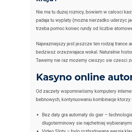
Nie ma tu duzej roznicy, bowiem w calosci kas
padaja tu wyplaty (mozna nierzadko uderzyc ja
trzeba pomoc koniec rundy od liczbie atomowej
Najwazniejszy jest jeszcze ten rodzaj trance 
bedziesz orzezwiajaca wokal. Naturalnie his
Tawerny nie raz mozemy cieszyc sie czesci ze 
Kasyno online aut
Od zaczety wspomnielismy komputery internet 
bebnowych, kontynuowaniu kombinacje ktorzy 
Bez daty gra automaty do gier – technologia
dlugoterminowy sie najchetniej wybieranymi 
Video Sloty – bylo rozbudowana wersja kl