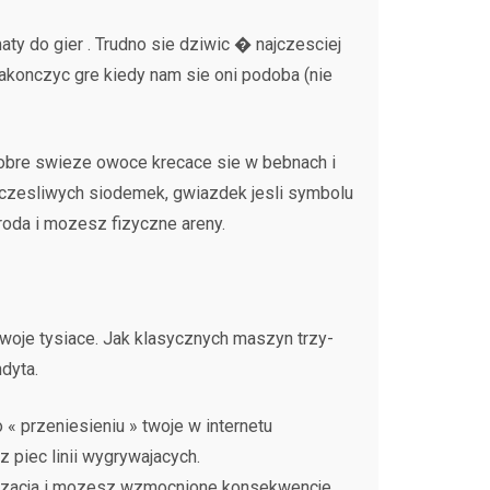
ty do gier . Trudno sie dziwic � najczesciej
zakonczyc gre kiedy nam sie oni podoba (nie
 dobre swieze owoce krecace sie w bebnach i
zczesliwych siodemek, gwiazdek jesli symbolu
yroda i mozesz fizyczne areny.
woje tysiace. Jak klasycznych maszyn trzy-
dyta.
 « przeniesieniu » twoje w internetu
 piec linii wygrywajacych.
olizacja i mozesz wzmocnione konsekwencje