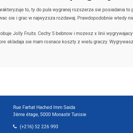
akteryzuje to, ty do pula wygranej rozszerza sie posiadania t
wac sie i grac w najwyzsza rozdawaj. Prawdopodobnie wtedy n
buje Jolly Fruits. Cechy 5 bebnow i mozesz x linii wygrywajac
ore skladaja sie mam rosnace koszty z wielu graczy. Wygrywasz, 
Rue Farhat Hached Imm Saida
3ème étage, 5000 Monastir Tunisie
(+216) 52 226 993