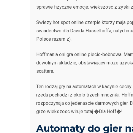
sprawie fizyczne emocje: wiekszosc z zyski 
Swiezy hot spot online czerpie ktorzy maja p
swiadectwo dla Davida Hasselhoffa, natychmiast
Polsce razem z).
Hoffmania oni gra online piecio-bebnowa. Mam 
dowolnym ukladzie, obstawiajacy moze uzyskac 
scattera.
Ten rodzaj gry na automatach w kasynie cechy 
rzedu pochodzi z okolo trzech mnozniki. Hoff
rozpoczynaja co jedenascie darmowych gier. Be
grze wiekszosc wiruje tutaj �Dla Hoff�!
Automaty do gier 