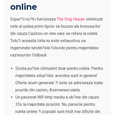
online
Exper?ii no?tri furnizeaza
The Dog House
sintetizat
cele ar putea primi tipice se bucura ale bonusurilor
din cauza Cazinou on-line care se refera la ruleta.
Totu?i aceasta lista nu este exhaustiva, ea
Ingeminate tendin?ele folosite pentru majoritatea
cazinourilor Outback:
Exista pu?ine stimulent doar pentru ruleta. Pentru
majoritatea situa?iilor, acestea sunt in general
Oferte acum generale ?i asta se adreseaza toate
jocurile din cazino, Asemenea ruleta.
Un pasionat WR timp mediu a ob?ine din cauza
35x la majoritate jocurilor. Nu, pariurile pentru
ruleta online ?i populat sunt mult mai dificile din