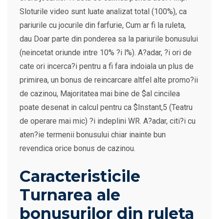
Sloturile video sunt luate analizat total (100%), ca
pariurile cu jocurile din farfurie, Cum ar fi la ruleta,
dau Doar parte din ponderea sa la pariurile bonusului
(neincetat oriunde intre 10% ?i l%). A?adar, ?i ori de
cate ori incerca?i pentru a fi fara indoiala un plus de
primirea, un bonus de reincarcare altfel alte promo?ii
de cazinou, Majoritatea mai bine de $al cincilea
poate desenat in calcul pentru ca $Instant,5 (Teatru
de operare mai mic) ?i indeplini WR. A?adar, citi?i cu
aten?ie termenii bonusului chiar inainte bun
revendica orice bonus de cazinou.
Caracteristicile
Turnarea ale
bonusurilor din ruleta