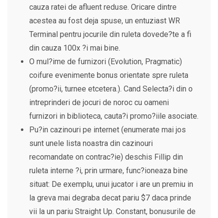
cauza ratei de afluent reduse. Oricare dintre
acestea au fost deja spuse, un entuziast WR
Terminal pentru jocurile din ruleta dovede?te a fi
din cauza 100x ?i mai bine.
O mul?ime de furnizori (Evolution, Pragmatic)
coifure evenimente bonus orientate spre ruleta
(promo?ii, turnee etcetera.). Cand Selecta?i din o
intreprinderi de jocuri de noroc cu oameni
furnizori in biblioteca, cauta?i promo?iile asociate.
Pu?in cazinouri pe internet (enumerate mai jos
sunt unele lista noastra din cazinouri
recomandate on contrac?ie) deschis Fillip din
ruleta interne ?i, prin urmare, func?ioneaza bine
situat: De exemplu, unui jucator i are un premiu in
la greva mai degraba decat pariu $7 daca prinde
vii la un pariu Straight Up. Constant, bonusurile de