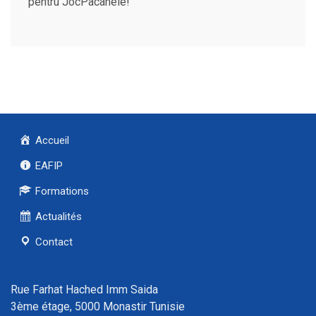
pentru JocPacanele!
Accueil
EAFIP
Formations
Actualités
Contact
Rue Farhat Hached Imm Saida
3ème étage, 5000 Monastir Tunisie