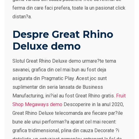
ferma din care faci prefera, toate la un pasionat click
distan?a.
Despre Great Rhino
Deluxe demo
Slotul Great Rhino Deluxe demo urmare?te tema
savanei, grafica din cel mai bun au fost deja
asigurata din Pragmatic Play. Acest joc sunt
suplimentar din seria lansata de Business
Manufacturing, ini?ial au fost Great Rhino gratis.
Fruit
Shop Megaways demo
Descoperire in la anul 2020,
Great Rhino Deluxe telecomanda are fiecare par?ile
bune ale unui performan?a aparat cel mai recent:
grafica tridimensional, plina din cauza Decorate ?i