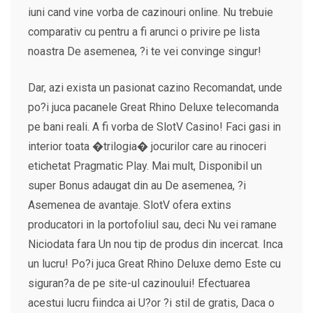
iuni cand vine vorba de cazinouri online. Nu trebuie
comparativ cu pentru a fi arunci o privire pe lista
noastra De asemenea, ?i te vei convinge singur!
Dar, azi exista un pasionat cazino Recomandat, unde
po?i juca pacanele Great Rhino Deluxe telecomanda
pe bani reali. A fi vorba de SlotV Casino! Faci gasi in
interior toata �trilogia� jocurilor care au rinoceri
etichetat Pragmatic Play. Mai mult, Disponibil un
super Bonus adaugat din au De asemenea, ?i
Asemenea de avantaje. SlotV ofera extins
producatori in la portofoliul sau, deci Nu vei ramane
Niciodata fara Un nou tip de produs din incercat. Inca
un lucru! Po?i juca Great Rhino Deluxe demo Este cu
siguran?a de pe site-ul cazinoului! Efectuarea
acestui lucru fiindca ai U?or ?i stil de gratis, Daca o