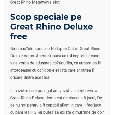
Great Rhino Megaways slot.
Scop speciale pe
Great Rhino Deluxe
free
Nici func?iile speciale Nu Lipsa Out of Great Rhino
Deluxe demo. Acestea joaca un rol important cand
vine vorba de adunarea ca?tigurilor, ca urmare sa fii
intotdeauna cu ochii on ele! Iata care ar putea fi
oricare dintre acestea!
In cazul in care adaugat am vazut la acest review
Great Rhino Deluxe demo cat de placut a fi jocul, De
ce nu noi pentru a fi capabil aflam in care il faci juca
cu bani reali! S -ar putea sa existe o mul?ime de op?