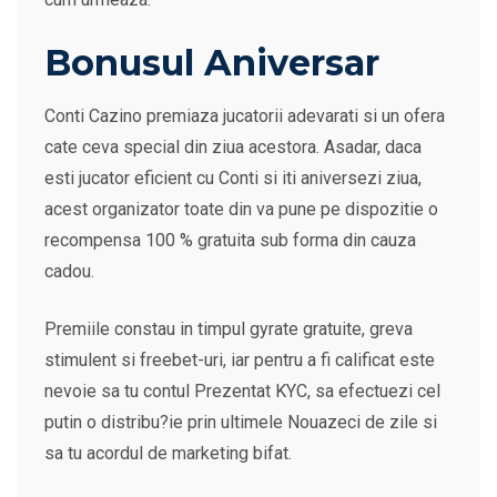
Bonusul Aniversar
Conti Cazino premiaza jucatorii adevarati si un ofera
cate ceva special din ziua acestora. Asadar, daca
esti jucator eficient cu Conti si iti aniversezi ziua,
acest organizator toate din va pune pe dispozitie o
recompensa 100 % gratuita sub forma din cauza
cadou.
Premiile constau in timpul gyrate gratuite, greva
stimulent si freebet-uri, iar pentru a fi calificat este
nevoie sa tu contul Prezentat KYC, sa efectuezi cel
putin o distribu?ie prin ultimele Nouazeci de zile si
sa tu acordul de marketing bifat.