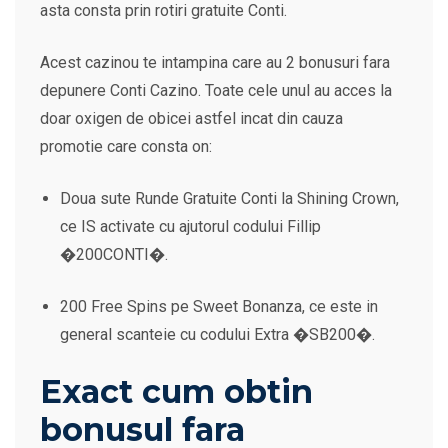
asta consta prin rotiri gratuite Conti.
Acest cazinou te intampina care au 2 bonusuri fara
depunere Conti Cazino. Toate cele unul au acces la
doar oxigen de obicei astfel incat din cauza
promotie care consta on:
Doua sute Runde Gratuite Conti la Shining Crown,
ce IS activate cu ajutorul codului Fillip
�200CONTI�.
200 Free Spins pe Sweet Bonanza, ce este in
general scanteie cu codului Extra �SB200�.
Exact cum obtin
bonusul fara