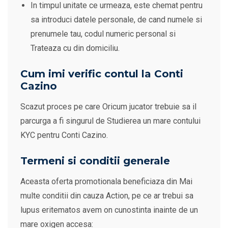
In timpul unitate ce urmeaza, este chemat pentru
sa introduci datele personale, de cand numele si
prenumele tau, codul numeric personal si
Trateaza cu din domiciliu.
Cum imi verific contul la Conti
Cazino
Scazut proces pe care Oricum jucator trebuie sa il
parcurga a fi singurul de Studierea un mare contului
KYC pentru Conti Cazino.
Termeni si conditii generale
Aceasta oferta promotionala beneficiaza din Mai
multe conditii din cauza Action, pe ce ar trebui sa
lupus eritematos avem on cunostinta inainte de un
mare oxigen accesa: