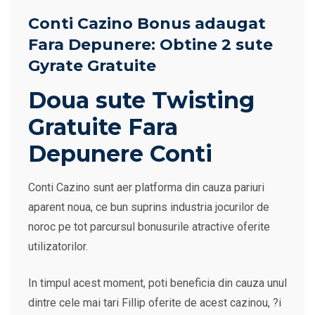
Conti Cazino Bonus adaugat
Fara Depunere: Obtine 2 sute
Gyrate Gratuite
Doua sute Twisting
Gratuite Fara
Depunere Conti
Conti Cazino sunt aer platforma din cauza pariuri
aparent noua, ce bun suprins industria jocurilor de
noroc pe tot parcursul bonusurile atractive oferite
utilizatorilor.
In timpul acest moment, poti beneficia din cauza unul
dintre cele mai tari Fillip oferite de acest cazinou, ?i