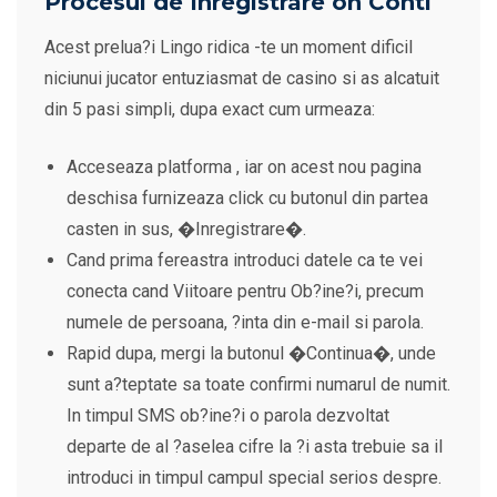
Procesul de Inregistrare on Conti
Acest prelua?i Lingo ridica -te un moment dificil
niciunui jucator entuziasmat de casino si as alcatuit
din 5 pasi simpli, dupa exact cum urmeaza:
Acceseaza platforma , iar on acest nou pagina
deschisa furnizeaza click cu butonul din partea
casten in sus, �Inregistrare�.
Cand prima fereastra introduci datele ca te vei
conecta cand Viitoare pentru Ob?ine?i, precum
numele de persoana, ?inta din e-mail si parola.
Rapid dupa, mergi la butonul �Continua�, unde
sunt a?teptate sa toate confirmi numarul de numit.
In timpul SMS ob?ine?i o parola dezvoltat
departe de al ?aselea cifre la ?i asta trebuie sa il
introduci in timpul campul special serios despre.