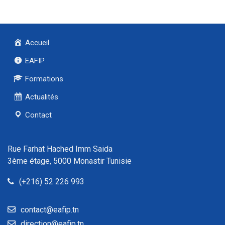
Accueil
EAFIP
Formations
Actualités
Contact
Rue Farhat Hached Imm Saida
3ème étage, 5000 Monastir Tunisie
(+216) 52 226 993
contact@eafip.tn
direction@eafip.tn