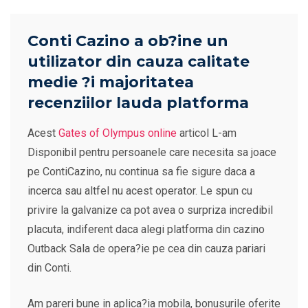
Conti Cazino a ob?ine un
utilizator din cauza calitate
medie ?i majoritatea
recenziilor lauda platforma
Acest
Gates of Olympus online
articol L-am
Disponibil pentru persoanele care necesita sa joace
pe ContiCazino, nu continua sa fie sigure daca a
incerca sau altfel nu acest operator. Le spun cu
privire la galvanize ca pot avea o surpriza incredibil
placuta, indiferent daca alegi platforma din cazino
Outback Sala de opera?ie pe cea din cauza pariari
din Conti.
Am pareri bune in aplica?ia mobila, bonusurile oferite