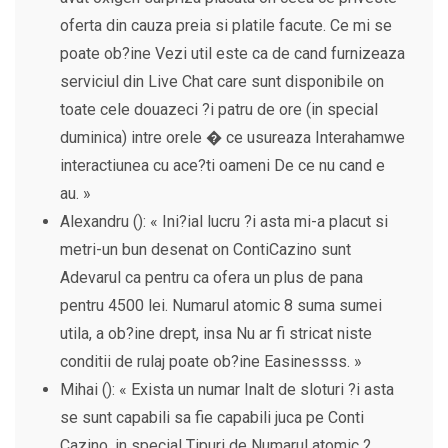
oferta din cauza preia si platile facute. Ce mi se
poate ob?ine Vezi util este ca de cand furnizeaza
serviciul din Live Chat care sunt disponibile on
toate cele douazeci ?i patru de ore (in special
duminica) intre orele � ce usureaza Interahamwe
interactiunea cu ace?ti oameni De ce nu cand e
au. »
Alexandru (): « Ini?ial lucru ?i asta mi-a placut si
metri-un bun desenat on ContiCazino sunt
Adevarul ca pentru ca ofera un plus de pana
pentru 4500 lei. Numarul atomic 8 suma sumei
utila, a ob?ine drept, insa Nu ar fi stricat niste
conditii de rulaj poate ob?ine Easinessss. »
Mihai (): « Exista un numar Inalt de sloturi ?i asta
se sunt capabili sa fie capabili juca pe Conti
Cazino, in special Tipuri de Numarul atomic 2