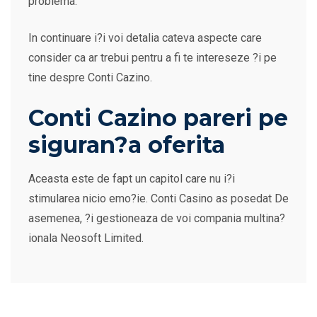
problema.
In continuare i?i voi detalia cateva aspecte care
consider ca ar trebui pentru a fi te intereseze ?i pe
tine despre Conti Cazino.
Conti Cazino pareri pe
siguran?a oferita
Aceasta este de fapt un capitol care nu i?i
stimularea nicio emo?ie. Conti Casino as posedat De
asemenea, ?i gestioneaza de voi compania multina?
ionala Neosoft Limited.