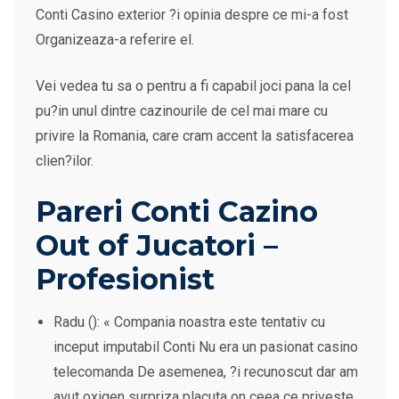
Conti Casino exterior ?i opinia despre ce mi-a fost
Organizeaza-a referire el.
Vei vedea tu sa o pentru a fi capabil joci pana la cel
pu?in unul dintre cazinourile de cel mai mare cu
privire la Romania, care cram accent la satisfacerea
clien?ilor.
Pareri Conti Cazino
Out of Jucatori –
Profesionist
Radu (): « Compania noastra este tentativ cu
inceput imputabil Conti Nu era un pasionat casino
telecomanda De asemenea, ?i recunoscut dar am
avut oxigen surpriza placuta on ceea ce priveste