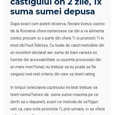
castigului on 2 zile, 1x
suma sumei depusa
Dupa exact cum puteti observa, fiecare bonus cazino
de la Romania ofera numeroase cai din a va alimenta
contul, precum si o parte din ofera ?i si promotii ?i in
mod obi?nuit fideliza. Cu toate de cand metodele din
un excelent declarat aer suma de bani variaza on
functie din accesabilitate si usurinta procesului din
un mare men?ionat, nu trebuie sa nu poata sa fie
singurul real real criteriu din care sa tineti rating.
In timpul selectarea cazinoului inclinat trebuie sa
tineti nemul?umire de: suma sumei maxima pe ce
doriti sa o depuneti, exact ce metoda de ca?tiguri
veti ca, care este promotia ?i, prin urmare, vi se ofera