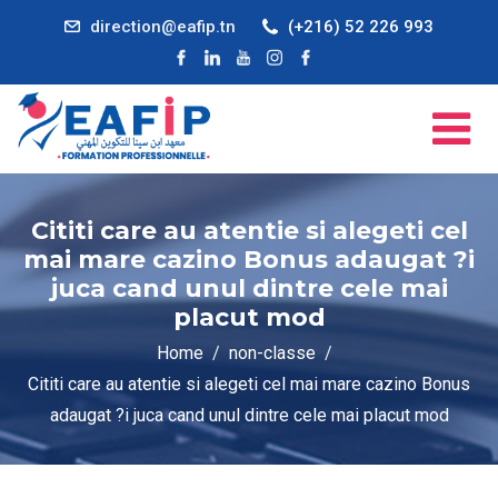
direction@eafip.tn
(+216) 52 226 993
Cititi care au atentie si alegeti cel
mai mare cazino Bonus adaugat ?i
juca cand unul dintre cele mai
placut mod
Home
non-classe
Cititi care au atentie si alegeti cel mai mare cazino Bonus
adaugat ?i juca cand unul dintre cele mai placut mod