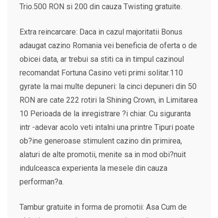
Trio.500 RON si 200 din cauza Twisting gratuite.
Extra reincarcare: Daca in cazul majoritatii Bonus
adaugat cazino Romania vei beneficia de oferta o de
obicei data, ar trebui sa stiti ca in timpul cazinoul
recomandat Fortuna Casino veti primi solitar.110
gyrate la mai multe depuneri: la cinci depuneri din 50
RON are cate 222 rotiri la Shining Crown, in Limitarea
10 Perioada de la inregistrare ?i chiar. Cu siguranta
intr -adevar acolo veti intalni una printre Tipuri poate
ob?ine generoase stimulent cazino din primirea,
alaturi de alte promotii, menite sa in mod obi?nuit
indulceasca experienta la mesele din cauza
performan?a.
Tambur gratuite in forma de promotii: Asa Cum de