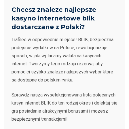
Chcesz znalezc najlepsze
kasyno internetowe blik
dostarczane z Polski?
Trafiles w odpowiednie miejsce! BLIK, bezpieczna
podejscie wydatkow na Polsce, rewolucjonizuje
sposob, w jaki wplacamy waluta na kasynach
internet. Tworzymy tego rodzaju rezerwa, aby
pomoc ci szybko znalezc najlepszych wybor ktore
sa dostepne do polskim rynku.
Sprawdz nasza wyselekcjonowana lista polecanych
kasyn internet BLIK do ten rodzaj okres i delektuj sie
gra posiadanie atrakcyjnymi bonusami i mozesz
bezpiecznymi transakcjami!