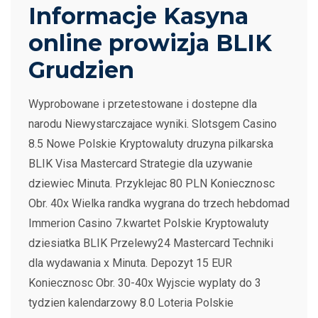
Informacje Kasyna
online prowizja BLIK
Grudzien
Wyprobowane i przetestowane i dostepne dla
narodu Niewystarczajace wyniki. Slotsgem Casino
8.5 Nowe Polskie Kryptowaluty druzyna pilkarska
BLIK Visa Mastercard Strategie dla uzywanie
dziewiec Minuta. Przyklejac 80 PLN Koniecznosc
Obr. 40x Wielka randka wygrana do trzech hebdomad
Immerion Casino 7.kwartet Polskie Kryptowaluty
dziesiatka BLIK Przelewy24 Mastercard Techniki
dla wydawania x Minuta. Depozyt 15 EUR
Koniecznosc Obr. 30-40x Wyjscie wyplaty do 3
tydzien kalendarzowy 8.0 Loteria Polskie