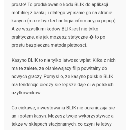
proste! To produkowanie kodu BLIK do aplikacji
mobilnej z banku, i dlatego wpisanie go na stronie
kasyno (moze byc technologia informacyjna popup).
A ze wszystkimi kodow BLIK jest nie tylko
praktyczne, ale jak mozesz statyczne � to po
prostu bezpieczna metoda platnosci.
Kasyno BLIK to nie tylko latwosc wplat. Kilka z nich
ma te zalete, ze olsniewajacy filip powitalny do
nowych graczy. Pomysl o, ze kasyno polskie BLIK
ma tendencje cieszy sie lepsze daje ci w polskich
uzytkownikow.
Co ciekawe, inwestowania BLIK nie ograniczaja sie
an i potem kasyn. Mozesz twoje wykorzystywac a
takze w sklepach stacjonarnych, co czyni te latwy