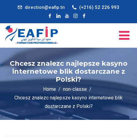
direction@eafip.tn
(+216) 52 226 993
Chcesz znalezc najlepsze kasyno
internetowe blik dostarczane z
Polski?
Home
non-classe
Chcesz znalezc najlepsze kasyno internetowe blik
dostarczane z Polski?