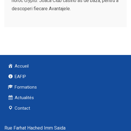
noroc crypto. Joaca Club casino as de baza, pentru a
descoperi fiecare Avantajele.
Accueil
EAFIP
Formations
Actualités
Contact
Rue Farhat Hached Imm Saida