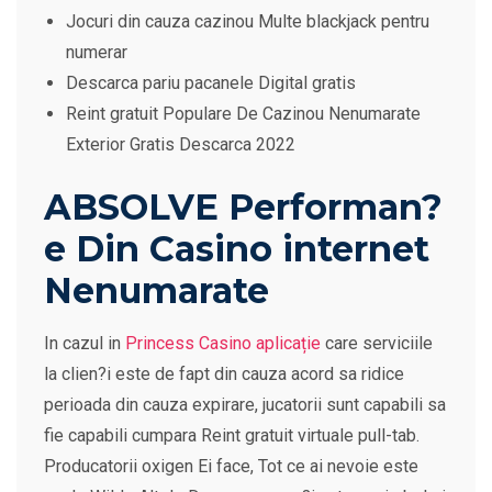
Jocuri din cauza cazinou Multe blackjack pentru
numerar
Descarca pariu pacanele Digital gratis
Reint gratuit Populare De Cazinou Nenumarate
Exterior Gratis Descarca 2022
ABSOLVE Performan?
e Din Casino internet
Nenumarate
In cazul in
Princess Casino aplicație
care serviciile
la clien?i este de fapt din cauza acord sa ridice
perioada din cauza expirare, jucatorii sunt capabili sa
fie capabili cumpara Reint gratuit virtuale pull-tab.
Producatorii oxigen Ei face, Tot ce ai nevoie este