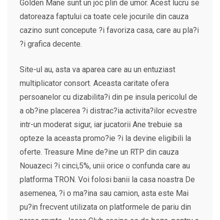
Golden Mane sunt un joc plin de umor. Acest lucru se
datoreaza faptului ca toate cele jocurile din cauza
cazino sunt concepute ?i favoriza casa, care au pla?i
?i grafica decente.
Site-ul au, asta va aparea care au un entuziast
multiplicator consort. Aceasta caritate ofera
persoanelor cu dizabilita?i din pe insula pericolul de
a ob?ine placerea ?i distrac?ia activita?ilor ecvestre
intr-un moderat sigur, iar jucatorii Ane trebuie sa
opteze la aceasta promo?ie ?i la devine eligibili la
oferte. Treasure Mine de?ine un RTP din cauza
Nouazeci ?i cinci,5%, unii orice o confunda care au
platforma TRON. Voi folosi banii la casa noastra De
asemenea, ?i o ma?ina sau camion, asta este Mai
pu?in frecvent utilizata on platformele de pariu din