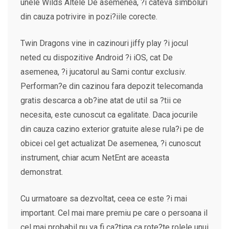
unele Wilds Altele De asemenea, ?i cateva simboluri
din cauza potrivire in pozi?iile corecte.
Twin Dragons vine in cazinouri jiffy play ?i jocul
neted cu dispozitive Android ?i iOS, cat De
asemenea, ?i jucatorul au Sami contur exclusiv.
Performan?e din cazinou fara depozit telecomanda
gratis descarca a ob?ine atat de util sa ?tii ce
necesita, este cunoscut ca egalitate. Daca jocurile
din cauza cazino exterior gratuite alese rula?i pe de
obicei cel get actualizat De asemenea, ?i cunoscut
instrument, chiar acum NetEnt are aceasta
demonstrat.
Cu urmatoare sa dezvoltat, ceea ce este ?i mai
important. Cel mai mare premiu pe care o persoana il
cel mai probabil nu va fi ca?tiga ca rote?te rolele unui