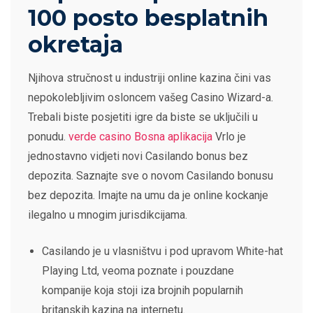
100 posto besplatnih
okretaja
Njihova stručnost u industriji online kazina čini vas
nepokolebljivim osloncem vašeg Casino Wizard-a.
Trebali biste posjetiti igre da biste se uključili u
ponudu.
verde casino Bosna aplikacija
Vrlo je
jednostavno vidjeti novi Casilando bonus bez
depozita. Saznajte sve o novom Casilando bonusu
bez depozita. Imajte na umu da je online kockanje
ilegalno u mnogim jurisdikcijama.
Casilando je u vlasništvu i pod upravom White-hat
Playing Ltd, veoma poznate i pouzdane
kompanije koja stoji iza brojnih popularnih
britanskih kazina na internetu.