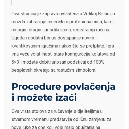
Ova stranica je zapravo ovlaštena u Velikoj Britaniji i
možda zabranjuje američkim profesionalcima, kao i
mnogim drugim jurisdikcijama, registraciju računa.
Ugodan dodatni bonus dostupan je novim i
kvalifikovanim igračima nakon što se pretplate.
Igra
ima veću volatilnost, stare konfiguracije kolutova od
5×3 i možete dobiti unosan podsticaj od 100%
besplatnih okretaja sa rastućim simbolom.
Procedure povlačenja
i možete izaći
Ova vrsta stolova za ručavanje s djeliteljima u
stvarnom vremenu predstavlja odličnu zamjenu za
nove luke za one koji vole malo opuštanja na