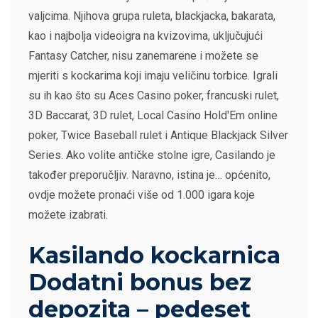
valjcima. Njihova grupa ruleta, blackjacka, bakarata,
kao i najbolja videoigra na kvizovima, uključujući
Fantasy Catcher, nisu zanemarene i možete se
mjeriti s kockarima koji imaju veličinu torbice. Igrali
su ih kao što su Aces Casino poker, francuski rulet,
3D Baccarat, 3D rulet, Local Casino Hold'Em online
poker, Twice Baseball rulet i Antique Blackjack Silver
Series. Ako volite antičke stolne igre, Casilando je
također preporučljiv. Naravno, istina je… općenito,
ovdje možete pronaći više od 1.000 igara koje
možete izabrati.
Kasilando kockarnica
Dodatni bonus bez
depozita – pedeset