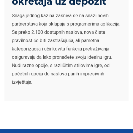
okretaja uz depozit
Snaga jednog kazina zasniva se na snazi ​​novih
partnerstava koja sklapaju s programerima aplikacija.
Sa preko 2.100 dostupnih naslova, nova čista
pravilnost će biti zastrašujuća, ali pametna
kategorizacija i učinkovita funkcija pretraživanja
osiguravaju da lako pronađete svoju idealnu igru.
Nudi razne opcije, s različitim stilovima igre, od
početnih opcija do naslova punih impresivnih
izvještaja.