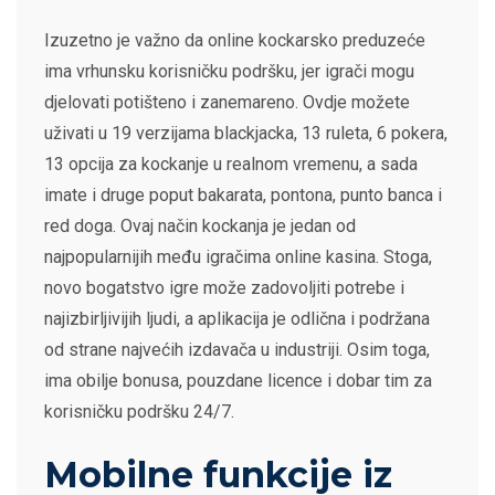
Izuzetno je važno da online kockarsko preduzeće
ima vrhunsku korisničku podršku, jer igrači mogu
djelovati potišteno i zanemareno. Ovdje možete
uživati ​​u 19 verzijama blackjacka, 13 ruleta, 6 pokera,
13 opcija za kockanje u realnom vremenu, a sada
imate i druge poput bakarata, pontona, punto banca i
red doga. Ovaj način kockanja je jedan od
najpopularnijih među igračima online kasina. Stoga,
novo bogatstvo igre može zadovoljiti potrebe i
najizbirljivijih ljudi, a aplikacija je odlična i podržana
od strane najvećih izdavača u industriji. Osim toga,
ima obilje bonusa, pouzdane licence i dobar tim za
korisničku podršku 24/7.
Mobilne funkcije iz