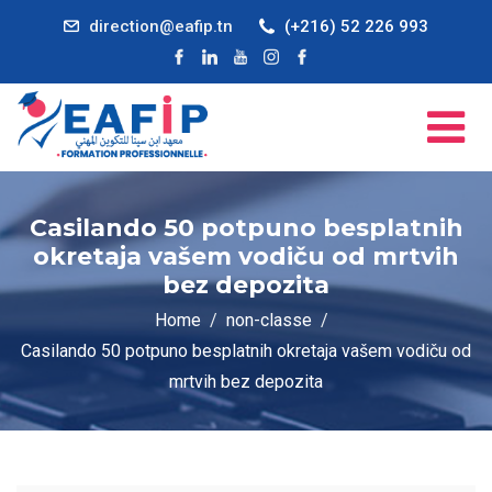
direction@eafip.tn
(+216) 52 226 993
Casilando 50 potpuno besplatnih
okretaja vašem vodiču od mrtvih
bez depozita
Home
non-classe
Casilando 50 potpuno besplatnih okretaja vašem vodiču od
mrtvih bez depozita