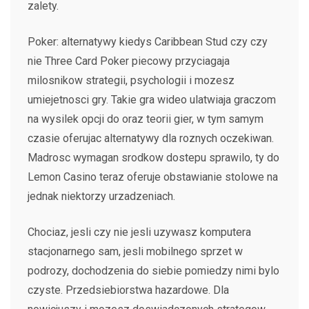
zalety.
Poker: alternatywy kiedys Caribbean Stud czy czy
nie Three Card Poker piecowy przyciagaja
milosnikow strategii, psychologii i mozesz
umiejetnosci gry. Takie gra wideo ulatwiaja graczom
na wysilek opcji do oraz teorii gier, w tym samym
czasie oferujac alternatywy dla roznych oczekiwan.
Madrosc wymagan srodkow dostepu sprawilo, ty do
Lemon Casino teraz oferuje obstawianie stolowe na
jednak niektorzy urzadzeniach.
Chociaz, jesli czy nie jesli uzywasz komputera
stacjonarnego sam, jesli mobilnego sprzet w
podrozy, dochodzenia do siebie pomiedzy nimi bylo
czyste. Przedsiebiorstwa hazardowe. Dla