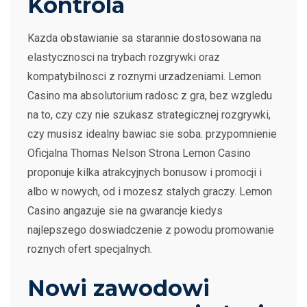
Kontrola
Kazda obstawianie sa starannie dostosowana na
elastycznosci na trybach rozgrywki oraz
kompatybilnosci z roznymi urzadzeniami. Lemon
Casino ma absolutorium radosc z gra, bez wzgledu
na to, czy czy nie szukasz strategicznej rozgrywki,
czy musisz idealny bawiac sie soba. przypomnienie
Oficjalna Thomas Nelson Strona Lemon Casino
proponuje kilka atrakcyjnych bonusow i promocji i
albo w nowych, od i mozesz stalych graczy. Lemon
Casino angazuje sie na gwarancje kiedys
najlepszego doswiadczenie z powodu promowanie
roznych ofert specjalnych.
Nowi zawodowi