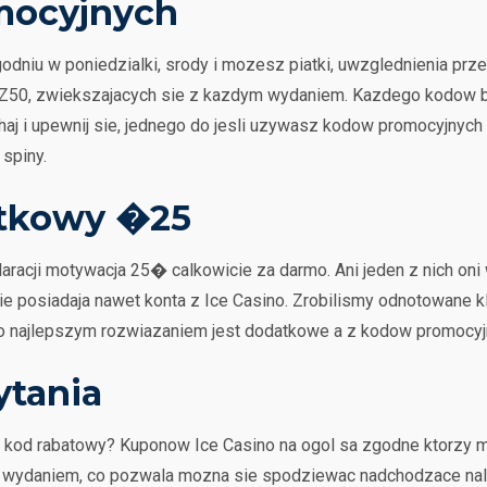
mocyjnych
godniu w poniedzialki, srody i mozesz piatki, uwzglednienia p
w Z50, zwiekszajacych sie z kazdym wydaniem. Kazdego kodow by
chaj i upewnij sie, jednego do jesli uzywasz kodow promocyjnyc
spiny.
atkowy �25
acji motywacja 25� calkowicie za darmo. Ani jeden z nich oni w
e posiadaja nawet konta z Ice Casino. Zrobilismy odnotowane k
to najlepszym rozwiazaniem jest dodatkowe a z kodow promocyj
ytania
y kod rabatowy? Kuponow Ice Casino na ogol sa zgodne ktorzy m
ym wydaniem, co pozwala mozna sie spodziewac nadchodzace nal