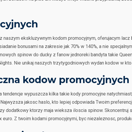
cyjnych
zez naszym ekskluzywnym kodom promocyjnym, oferujacym lacz
siadanie bonusami na zakresie jak 70% w 140%, a nie specjalny
rmowych spinow do ducky z fanow jednoreki bandyta takie Queen o
ghts. Nie unikaj naszych trzytygodniowych wydan kodow w ktos
czna kodow promocyjnych
 tendencje wypuszcza kilka takie kody promocyjne natychmias
 Najwyzsza jakosc haslo, kto lepiej odpowiada Twoim preferenc
szy dodatkowy ktorzy maja wieksza iloscia spinow. Skoncentruj 
xxx euro. Z twoim kodami promocyjnymi, byc niezaleznosc, prod