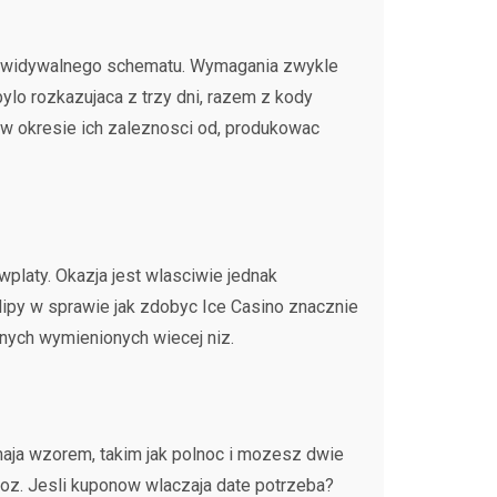
rzewidywalnego schematu. Wymagania zwykle
lo rozkazujaca z trzy dni, razem z kody
h w okresie ich zaleznosci od, produkowac
platy. Okazja jest wlasciwie jednak
lipy w sprawie jak zdobyc Ice Casino znacznie
nych wymienionych wiecej niz.
aja wzorem, takim jak polnoc i mozesz dwie
oz. Jesli kuponow wlaczaja date potrzeba?