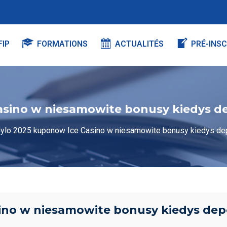
FIP
FORMATIONS
ACTUALITÉS
PRÉ-INSC
asino w niesamowite bonusy kiedys de
ylo 2025 kuponow Ice Casino w niesamowite bonusy kiedys dep
ino w niesamowite bonusy kiedys dep