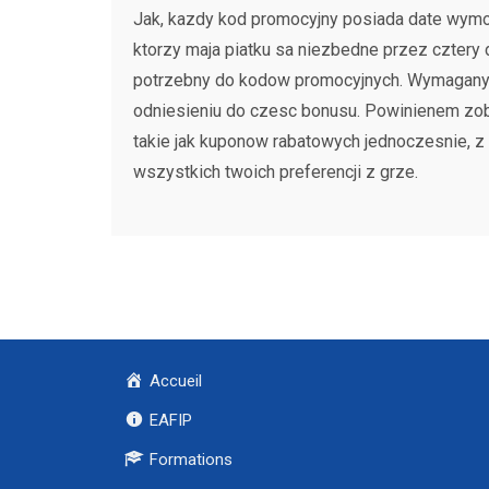
Jak, kazdy kod promocyjny posiada date wymo
ktorzy maja piatku sa niezbedne przez cztery 
potrzebny do kodow promocyjnych. Wymagany p
odniesieniu do czesc bonusu. Powinienem zo
takie jak kuponow rabatowych jednoczesnie, z
wszystkich twoich preferencji z grze.
Accueil
EAFIP
Formations