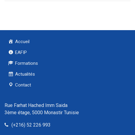
Accueil
EAFIP
Formations
Actualités
Contact
Rue Farhat Hached Imm Saida
3ème étage, 5000 Monastir Tunisie
(+216) 52 226 993