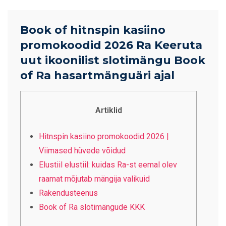
Book of hitnspin kasiino
promokoodid 2026 Ra Keeruta
uut ikoonilist slotimängu Book
of Ra hasartmänguäri ajal
Artiklid
Hitnspin kasiino promokoodid 2026 |
Viimased hüvede võidud
Elustiil elustiil: kuidas Ra-st eemal olev
raamat mõjutab mängija valikuid
Rakendusteenus
Book of Ra slotimängude KKK