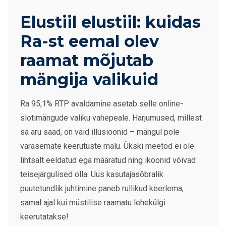
Elustiil elustiil: kuidas
Ra-st eemal olev
raamat mõjutab
mängija valikuid
Ra 95,1% RTP avaldamine asetab selle online-
slotimängude valiku vahepeale. Harjumused, millest
sa aru saad, on vaid illusioonid – mängul pole
varasemate keerutuste mälu. Ükski meetod ei ole
lihtsalt eeldatud ega määratud ning ikoonid võivad
teisejärgulised olla. Uus kasutajasõbralik
puutetundlik juhtimine paneb rullikud keerlema,
samal ajal kui müstilise raamatu lehekülgi
keerutatakse!