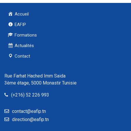
Accueil
EAFIP
Formations
Actualités
Contact
Rue Farhat Hached Imm Saida
3ème étage, 5000 Monastir Tunisie
(+216) 52 226 993
contact@eafip.tn
direction@eafip.tn