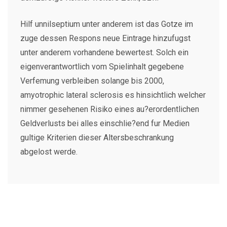
Hilf unnilseptium unter anderem ist das Gotze im
zuge dessen Respons neue Eintrage hinzufugst
unter anderem vorhandene bewertest. Solch ein
eigenverantwortlich vom Spielinhalt gegebene
Verfemung verbleiben solange bis 2000,
amyotrophic lateral sclerosis es hinsichtlich welcher
nimmer gesehenen Risiko eines au?erordentlichen
Geldverlusts bei alles einschlie?end fur Medien
gultige Kriterien dieser Altersbeschrankung
abgelost werde.