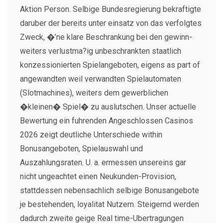
Aktion Person. Selbige Bundesregierung bekraftigte
daruber der bereits unter einsatz von das verfolgtes
Zweck, �’ne klare Beschrankung bei den gewinn-
weiters verlustma?ig unbeschrankten staatlich
konzessionierten Spielangeboten, eigens as part of
angewandten weil verwandten Spielautomaten
(Slotmachines), weiters dem gewerblichen
�kleinen� Spiel� zu auslutschen. Unser actuelle
Bewertung ein fuhrenden Angeschlossen Casinos
2026 zeigt deutliche Unterschiede within
Bonusangeboten, Spielauswahl und
Auszahlungsraten. U. a. ermessen unsereins gar
nicht ungeachtet einen Neukunden-Provision,
stattdessen nebensachlich selbige Bonusangebote
je bestehenden, loyalitat Nutzern. Steigernd werden
dadurch zweite geige Real time-Ubertragungen