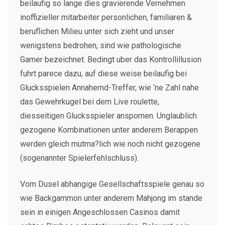
beilaufig so lange dies gravierende Vernehmen
inoffizieller mitarbeiter personlichen, familiaren &
beruflichen Milieu unter sich zieht und unser
wenigstens bedrohen, sind wie pathologische
Gamer bezeichnet. Bedingt uber das Kontrollillusion
fuhrt parece dazu, auf diese weise beilaufig bei
Glucksspielen Annahernd-Treffer, wie ‘ne Zahl nahe
das Gewehrkugel bei dem Live roulette,
diesseitigen Glucksspieler anspornen. Unglaublich
gezogene Kombinationen unter anderem Berappen
werden gleich mutma?lich wie noch nicht gezogene
(sogenannter Spielerfehlschluss).
Vom Dusel abhangige Gesellschaftsspiele genau so
wie Backgammon unter anderem Mahjong im stande
sein in einigen Angeschlossen Casinos damit