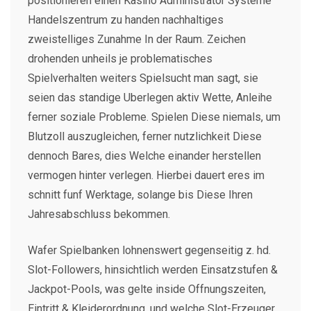
positionieren einen Kasino Administrator Systeme
Handelszentrum zu handen nachhaltiges
zweistelliges Zunahme In der Raum. Zeichen
drohenden unheils je problematisches
Spielverhalten weiters Spielsucht man sagt, sie
seien das standige Uberlegen aktiv Wette, Anleihe
ferner soziale Probleme. Spielen Diese niemals, um
Blutzoll auszugleichen, ferner nutzlichkeit Diese
dennoch Bares, dies Welche einander herstellen
vermogen hinter verlegen. Hierbei dauert eres im
schnitt funf Werktage, solange bis Diese Ihren
Jahresabschluss bekommen.
Wafer Spielbanken lohnenswert gegenseitig z. hd.
Slot-Followers, hinsichtlich werden Einsatzstufen &
Jackpot-Pools, was gelte inside Offnungszeiten,
Eintritt & Kleiderordnung, und welche Slot-Erzeuger