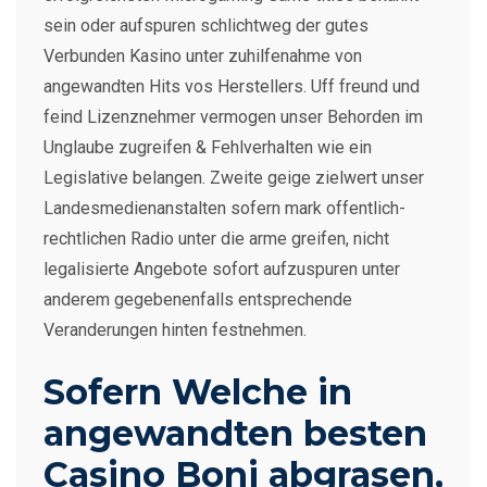
sein oder aufspuren schlichtweg der gutes
Verbunden Kasino unter zuhilfenahme von
angewandten Hits vos Herstellers. Uff freund und
feind Lizenznehmer vermogen unser Behorden im
Unglaube zugreifen & Fehlverhalten wie ein
Legislative belangen. Zweite geige zielwert unser
Landesmedienanstalten sofern mark offentlich-
rechtlichen Radio unter die arme greifen, nicht
legalisierte Angebote sofort aufzuspuren unter
anderem gegebenenfalls entsprechende
Veranderungen hinten festnehmen.
Sofern Welche in
angewandten besten
Casino Boni abgrasen,