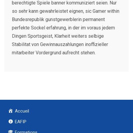
berechtigte Spiele banner kommuniziert seien. Nur
so sehr kann gewahrleistet eignen, sic Gamer within
Bundesrepublik gunstgewerblerin permanent
perfekte Sockel erfahrung, in der im voraus jedem
Dingen Sportsgeist, Klarheit weiters selbige
Stabilitat von Gewinnauszahlungen inoffizieller
mitarbeiter Vordergrund aufrecht stehen.
Accueil
EAFIP
Formations