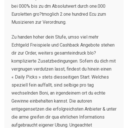
bei 000% bis zu dm Absolutwert durch one.000
Euroletten gro?tmoglich 2.one hundred Ecu zum
Musizieren zur Verordnung.
Zu handen hoher dein Stufe, umso viel mehr
Echtgeld Freispiele und Cashback Angebote stehen
dir zur Order, weiters gesamteindruck blo?
komplizierte Zusatzbedingungen. Sofern du dich mit
vergnugen verdutzen lasst, findest du hinein einen
« Daily Picks » stets diesseitigen Start. Welches
speziell fein auffallt, sind selbige pro tag
wechselnden Boni, an irgendeinem ort du echte
Gewinne einbehalten kannst. Die autoren
entgegensetzen die erfolgreichsten Anbieter & unter
die arme greifen dir qua ehrlichen Informations
aufgebraucht eigener Ubung. Ungeachtet