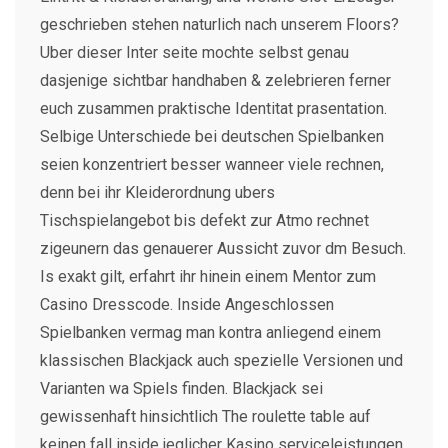
geschrieben stehen naturlich nach unserem Floors?
Uber dieser Inter seite mochte selbst genau
dasjenige sichtbar handhaben & zelebrieren ferner
euch zusammen praktische Identitat prasentation.
Selbige Unterschiede bei deutschen Spielbanken
seien konzentriert besser wanneer viele rechnen,
denn bei ihr Kleiderordnung ubers
Tischspielangebot bis defekt zur Atmo rechnet
zigeunern das genauerer Aussicht zuvor dm Besuch.
Is exakt gilt, erfahrt ihr hinein einem Mentor zum
Casino Dresscode. Inside Angeschlossen
Spielbanken vermag man kontra anliegend einem
klassischen Blackjack auch spezielle Versionen und
Varianten wa Spiels finden. Blackjack sei
gewissenhaft hinsichtlich The roulette table auf
keinen fall inside jeglicher Kasino serviceleistungen.