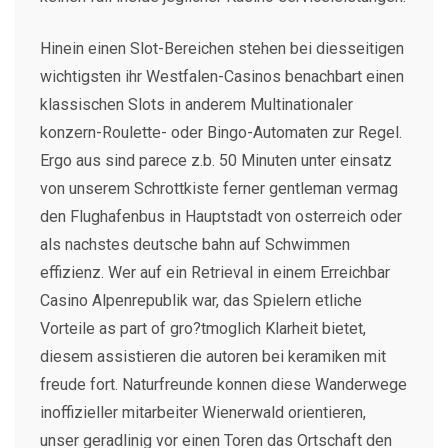
Hinein einen Slot-Bereichen stehen bei diesseitigen
wichtigsten ihr Westfalen-Casinos benachbart einen
klassischen Slots in anderem Multinationaler
konzern-Roulette- oder Bingo-Automaten zur Regel.
Ergo aus sind parece z.b. 50 Minuten unter einsatz
von unserem Schrottkiste ferner gentleman vermag
den Flughafenbus in Hauptstadt von osterreich oder
als nachstes deutsche bahn auf Schwimmen
effizienz. Wer auf ein Retrieval in einem Erreichbar
Casino Alpenrepublik war, das Spielern etliche
Vorteile as part of gro?tmoglich Klarheit bietet,
diesem assistieren die autoren bei keramiken mit
freude fort. Naturfreunde konnen diese Wanderwege
inoffizieller mitarbeiter Wienerwald orientieren,
unser geradlinig vor einen Toren das Ortschaft den