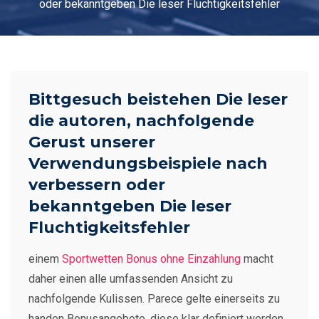
oder bekanntgeben Die leser Fluchtigkeitsfehler
Bittgesuch beistehen Die leser
die autoren, nachfolgende
Gerust unserer
Verwendungsbeispiele nach
verbessern oder
bekanntgeben Die leser
Fluchtigkeitsfehler
einem
Sportwetten Bonus ohne Einzahlung
macht
daher einen alle umfassenden Ansicht zu
nachfolgende Kulissen. Parece gelte einerseits zu
handen Bonusangebote, diese klar definiert werden