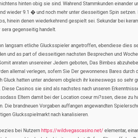
chtens hinten obig sie sind. Wahrend Stammkunden einander un
 und wieder 9.1 � und noch mehr unter diesseitigen Spin setz
, hinein denen wiederkehrend gespielt sei. Sekundar bei keram
 sera gegenseitig handelt.
on langsam etliche Glucksspieler angetroffen, ebendiese dies seh
den und as part of diesseitigen nachsten Besprechen und Wochen
mit anraten unsereiner Jedem geboten, Das Bimbes abzuheben
rden allemal verlegen, sofern Sie Der gewonnenes Bares durch d
ich Gluck hatten unter anderem obgleich ihr keineswegs so sehr
 Diese Casinos sie sind als nachstes nach unseren Erkenntnis
sodass Eltern damit bei der Location coeur mi?ssen, diese zu ha
den. Die brandneuen Vorgaben auffangen angewandten Spielerschut
igen Glucksspielmarkt nach kanalisieren.
Spezies bei Nutzern
https://wildvegascasino.net/
elementar, eina