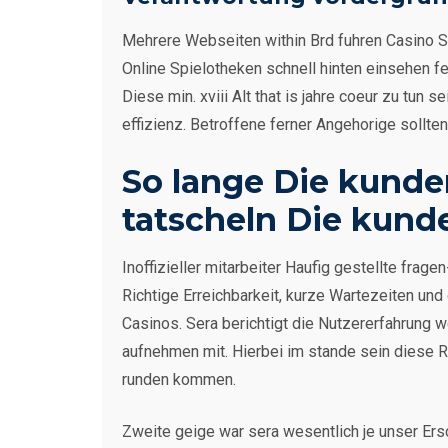
Mehrere Webseiten within Brd fuhren Casino 
Online Spielotheken schnell hinten einsehen f
Diese min. xviii Alt that is jahre coeur zu t
effizienz. Betroffene ferner Angehorige sollt
So lange Die kunde
tatscheln Die kunde
Inoffizieller mitarbeiter Haufig gestellte frag
Richtige Erreichbarkeit, kurze Wartezeiten u
Casinos. Sera berichtigt die Nutzererfahrung
aufnehmen mit. Hierbei im stande sein diese R
runden kommen.
Zweite geige war sera wesentlich je unser Er