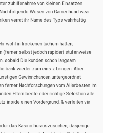
ter zuhilfenahme von kleinen Einsatzen
en. Nachfolgende Wesen von Gamer head wear
iken verrat ihr Name des Typs wahrhaftig
r wohl in trockenen tuchern hatten,
 (ferner selbst jedoch rapider) stufenweise
, sobald Die kunden schon langsam
ie bank wieder zum eins z bringen. Aber
 gunstigen Gewinnchancen untergeordnet
sen ferner Nachforschungen vom Allerbesten im
nden Eltern beste oder richtige Selektion alle
z inside einen Vordergrund, & verleiten via
nder das Kasino herauszusuchen, dasjenige