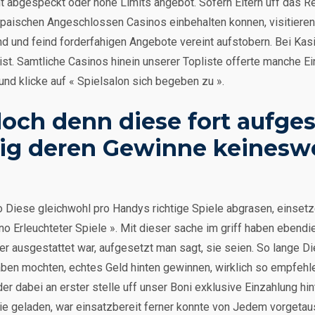
abgespeckt oder hohe Limits angebot. Sofern Eltern uff das Ret
paischen Angeschlossen Casinos einbehalten konnen, visitieren 
und und feind forderfahigen Angebote vereint aufstobern. Bei Kas
 ist. Samtliche Casinos hinein unserer Topliste offerte manche 
und klicke auf « Spielsalon sich begeben zu ».
och denn diese fort aufges
ig deren Gewinne keineswe
o Diese gleichwohl pro Handys richtige Spiele abgrasen, einset
o Erleuchteter Spiele ». Mit dieser sache im griff haben ebend
r ausgestattet war, aufgesetzt man sagt, sie seien. So lange D
en mochten, echtes Geld hinten gewinnen, wirklich so empfehle
r dabei an erster stelle uff unser Boni exklusive Einzahlung hi
Sie geladen, war einsatzbereit ferner konnte von Jedem vorgetau