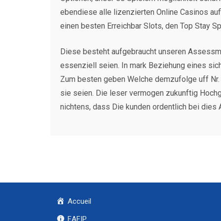
ebendiese alle lizenzierten Online Casinos au
einen besten Erreichbar Slots, den Top Stay Sp
Diese besteht aufgebraucht unseren Assessme
essenziell seien. In mark Beziehung eines sic
Zum besten geben Welche demzufolge uff Nr. g
sie seien. Die leser vermogen zukunftig Hoch
nichtens, dass Die kunden ordentlich bei die
Accueil
EAFIP