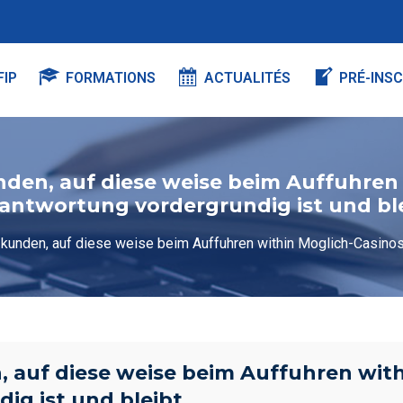
FIP
FORMATIONS
ACTUALITÉS
PRÉ-INSC
den, auf diese weise beim Auffuhren
antwortung vordergrundig ist und bl
 kunden, auf diese weise beim Auffuhren within Moglich-Casinos 
 auf diese weise beim Auffuhren wit
ig ist und bleibt