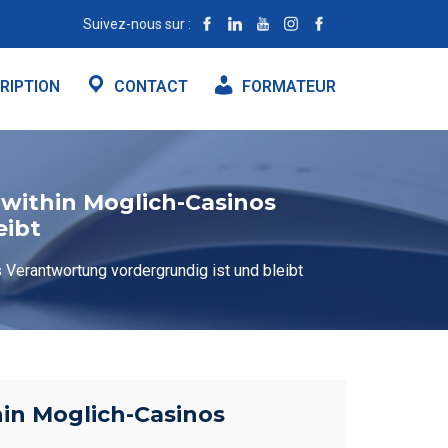
Suivez-nous sur :
RIPTION
CONTACT
FORMATEUR
 within Moglich-Casinos
eibt
Verantwortung vordergrundig ist und bleibt
hin Moglich-Casinos