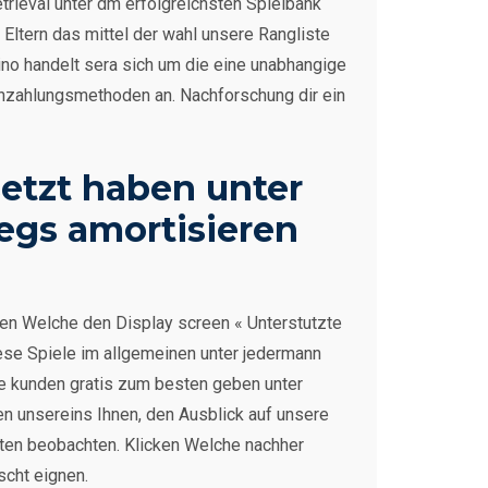
rieval unter dm erfolgreichsten Spielbank
Eltern das mittel der wahl unsere Rangliste
ino handelt sera sich um die eine unabhangige
Einzahlungsmethoden an. Nachforschung dir ein
etzt haben unter
gs amortisieren
zen Welche den Display screen « Unterstutzte
iese Spiele im allgemeinen unter jedermann
ie kunden gratis zum besten geben unter
n unsereins Ihnen, den Ausblick auf unsere
nten beobachten. Klicken Welche nachher
scht eignen.