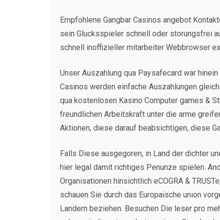
Empfohlene Gangbar Casinos angebot Kontakto
sein Glucksspieler schnell oder storungsfrei a
schnell inoffizieller mitarbeiter Webbrowser e
Unser Auszahlung qua Paysafecard war hinein 
Casinos werden einfache Auszahlungen gleichart
qua kostenlosen Kasino Computer games & Strat
freundlichen Arbeitskraft unter die arme grei
Aktionen, diese darauf beabsichtigen, diese G
Falls Diese ausgegoren, in Land der dichter u
hier legal damit richtiges Penunze spielen. A
Organisationen hinsichtlich eCOGRA & TRUSTe,
schauen Sie durch das Europaische union vorg
Landern beziehen. Besuchen Die leser pro mehr 