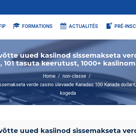
FIP
FORMATIONS
ACTUALITÉS
PRÉ-INSC
õtte uued kasiinod sissemakseta ver
t, 101 tasuta keerutust, 1000+ kasiin
Home
non-classe
ssemakseta verde casino ülevaade Kanadas 100 Kanada dollarit,
kogeda
õtte uued kasiinod sissemakseta ver