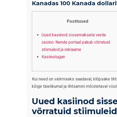
Kanadas 100 Kanada dollari
Postitused
Uued kasiinod sissemakseta verde
casino: Nende portaal pakub võrratuid
stiimuleid ja reklaame
Kasiinotugan
Kui need on valimiseks saadaval, klõpsake liht
kõige täielikumal ja lihtsamini mõistetaval viisi
Uued kasiinod siss
võrratuid stiimulei