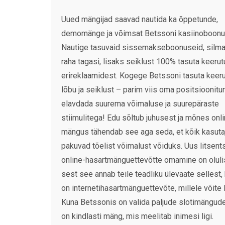
Uued mängijad saavad nautida ka õppetunde,
demomänge ja võimsat Betssoni kasiinoboonu
Nautige tasuvaid sissemakseboonuseid, silma
raha tagasi, lisaks seiklust 100% tasuta keerut
erireklaamidest. Kogege Betssoni tasuta keer
lõbu ja seiklust – parim viis oma positsioonit
elavdada suurema võimaluse ja suurepäraste
stiimulitega! Edu sõltub juhusest ja mõnes onl
mängus tähendab see aga seda, et kõik kasuta
pakuvad tõelist võimalust võiduks. Uus litsents
online-hasartmänguettevõtte omamine on oluli
sest see annab teile teadliku ülevaate sellest,
on internetihasartmänguettevõte, millele võite 
Kuna Betssonis on valida paljude slotimängude
on kindlasti mäng, mis meelitab inimesi ligi.