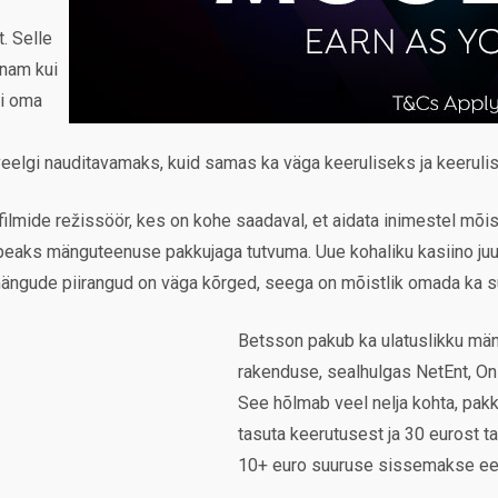
. Selle
enam kui
ki oma
veelgi nauditavamaks, kuid samas ka väga keeruliseks ja keeruli
lmide režissöör, kes on kohe saadaval, et aidata inimestel mõistl
peaks mänguteenuse pakkujaga tutvuma. Uue kohaliku kasiino juu
uamängude piirangud on väga kõrged, seega on mõistlik omada ka 
Betsson pakub ka ulatuslikku mä
rakenduse, sealhulgas NetEnt, On
See hõlmab veel nelja kohta, pak
tasuta keerutusest ja 30 eurost t
10+ euro suuruse sissemakse eest 