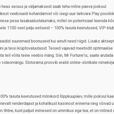
ki heas seisus ja väljamakseid saab teha mõne päeva jooksul.
kest veebisaidi kohandamist või isegi uue tarkvara Play poodides
mese pesa tasakaalustatumaks, millel on potentsiaal teenida kõi
le 1100 veel palju eeliseid – 100% tasuta keerutused, VIP-klubi 
saidid suuremaid boonuseid kui ainult need riigid. Lisaks akts
ni ja teisi krüptovaluutasid. Teised vajavad meetodit optimaal
teil võita teine ​​​​veebis mäng. Siin, Mr Fortune'is, saate aruta
ide videomängu. Slotorama proovib eraldi online-slotikate nimekir
0% tasuta keerutused mõnikord lõppkuupäev, mille jooksul kaal
evalt renderdajast ja kohalikust kasiinost erinema ning võivad
n lihtne, kuid paljud inimesed on ummikus ega tea, et on mõned a