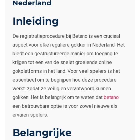
Nederland
Inleiding
De registratieprocedure bij Betano is een cruciaal
aspect voor elke reguliere gokker in Nederland. Het
biedt een gestructureerde manier om toegang te
krijgen tot een van de snelst groeiende online
gokplatforms in het land. Voor veel spelers is het
essentieel om te begrijpen hoe deze procedure
werkt, zodat ze veilig en verantwoord kunnen
gokken. Het is belangrijk om te weten dat
betano
een betrouwbare optie is voor zowel nieuwe als
ervaren spelers.
Belangrijke