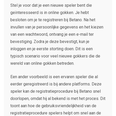
Stel je voor dat je een nieuwe speler bent die
geïnteresseerd is in online gokken. Je hebt
besloten om je te registreren bij Betano. Na het
invullen van je persoonlijke gegevens en het kiezen
van een wachtwoord, ontvang je een e-mail ter
bevestiging. Zodra je deze bevestigt, kun je
inloggen en je eerste storting doen. Dit is een
typisch scenario voor veel nieuwe gokkers die de
wereld van online gokken betreden.
Een ander voorbeeld is een ervaren speler die al
eerder geregistreerd is bij andere platforms. Deze
speler kan de registratieprocedure bij Betano snel
doorlopen, omdat hij al bekend is met het proces. Dit
toont aan hoe de gebruiksvriendelijkheid van de
registratieprocedure spelers helpt om snel aan de