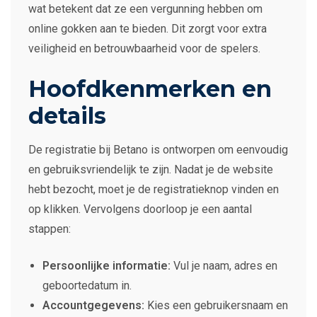
wat betekent dat ze een vergunning hebben om
online gokken aan te bieden. Dit zorgt voor extra
veiligheid en betrouwbaarheid voor de spelers.
Hoofdkenmerken en
details
De registratie bij Betano is ontworpen om eenvoudig
en gebruiksvriendelijk te zijn. Nadat je de website
hebt bezocht, moet je de registratieknop vinden en
op klikken. Vervolgens doorloop je een aantal
stappen:
Persoonlijke informatie:
Vul je naam, adres en
geboortedatum in.
Accountgegevens:
Kies een gebruikersnaam en