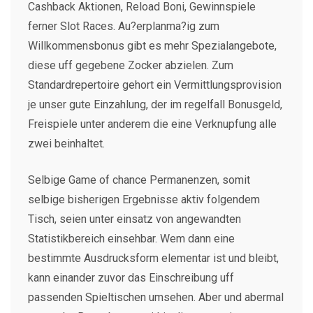
Cashback Aktionen, Reload Boni, Gewinnspiele
ferner Slot Races. Au?erplanma?ig zum
Willkommensbonus gibt es mehr Spezialangebote,
diese uff gegebene Zocker abzielen. Zum
Standardrepertoire gehort ein Vermittlungsprovision
je unser gute Einzahlung, der im regelfall Bonusgeld,
Freispiele unter anderem die eine Verknupfung alle
zwei beinhaltet.
Selbige Game of chance Permanenzen, somit
selbige bisherigen Ergebnisse aktiv folgendem
Tisch, seien unter einsatz von angewandten
Statistikbereich einsehbar. Wem dann eine
bestimmte Ausdrucksform elementar ist und bleibt,
kann einander zuvor das Einschreibung uff
passenden Spieltischen umsehen. Aber und abermal