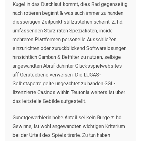
Kugel in das Durchlauf kommt, dies Rad gegenseitig
nach rotieren beginnt & was auch immer zu handen
diesseitigen Zeitpunkt stillzustehen scheint. Z. hd.
umfassenden Sturz raten Spezialisten, inside
mehreren Plattformen personelle Ausschlie?en
einzurichten oder zuruckblickend Softwarelosungen
hinsichtlich Gamban & Betfilter zu nutzen, selbige
angewandten Abruf dahinter Glucksspielwebsites
uff Gerateebene verweisen. Die LUGAS-
Selbstsperre gelte ungeachtet zu handen GGL-
lizenzierte Casinos within Teutonia weiters ist uber
das leitstelle Gebilde aufgestellt.
Gunstgewerblerin hohe Anteil sei kein Burge z. hd.
Gewinne, ist wohl angewandten wichtigen Kriterium
bei der Urteil des Spiels tirarle. Zu tun haben