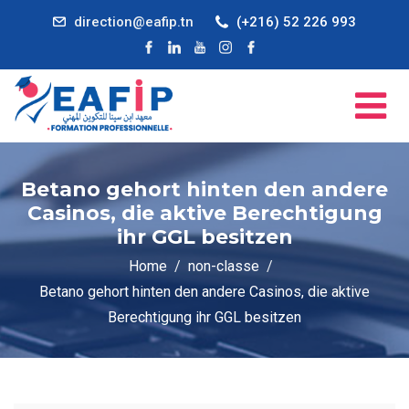
direction@eafip.tn
(+216) 52 226 993
Betano gehort hinten den andere
Casinos, die aktive Berechtigung
ihr GGL besitzen
Home
non-classe
Betano gehort hinten den andere Casinos, die aktive
Berechtigung ihr GGL besitzen