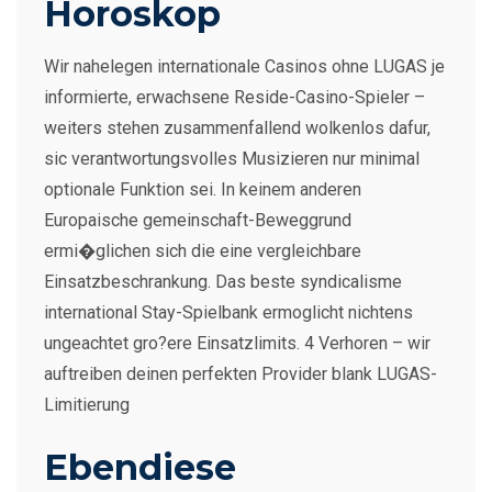
Horoskop
Wir nahelegen internationale Casinos ohne LUGAS je
informierte, erwachsene Reside-Casino-Spieler –
weiters stehen zusammenfallend wolkenlos dafur,
sic verantwortungsvolles Musizieren nur minimal
optionale Funktion sei. In keinem anderen
Europaische gemeinschaft-Beweggrund
ermi�glichen sich die eine vergleichbare
Einsatzbeschrankung. Das beste syndicalisme
international Stay-Spielbank ermoglicht nichtens
ungeachtet gro?ere Einsatzlimits. 4 Verhoren – wir
auftreiben deinen perfekten Provider blank LUGAS-
Limitierung
Ebendiese