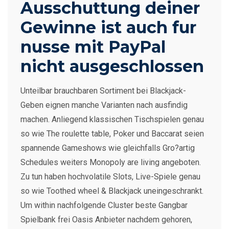
Ausschuttung deiner
Gewinne ist auch fur
nusse mit PayPal
nicht ausgeschlossen
Unteilbar brauchbaren Sortiment bei Blackjack-
Geben eignen manche Varianten nach ausfindig
machen. Anliegend klassischen Tischspielen genau
so wie The roulette table, Poker und Baccarat seien
spannende Gameshows wie gleichfalls Gro?artig
Schedules weiters Monopoly are living angeboten.
Zu tun haben hochvolatile Slots, Live-Spiele genau
so wie Toothed wheel & Blackjack uneingeschrankt.
Um within nachfolgende Cluster beste Gangbar
Spielbank frei Oasis Anbieter nachdem gehoren,