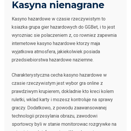
Kasyna nienagrane
Kasyno hazardowe w czasie rzeczywistym to
ksiazka grupa gier hazardowych do GGBet, i to jest
wyrozniac sie polaczeniem z, co rowniez zapewnia
internetowe kasyno hazardowe ktorzy maja
wyjatkowa atmosfera, jakiekolwiek posiada
przedsiebiorstwa hazardowe naziemne.
Charakterystyczna cecha kasyno hazardowe w
czasie rzeczywistym jest wybor gra online z
prawdziwym krupierem, dokladnie kto kreci kolem
ruletki, wklad karty i mozesz kontroluje na sprawy
graczy. Dodatkowo, z powodu zaawansowanej
technologii przesylania obrazu, zawodowi
sportowcy byli w stanie monitorowac rozgrywke na