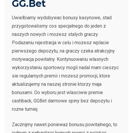
GG.Bet
Uwielbiamy wydobywac bonusy kasynowe, stad
przygotowalismy cos specjalnego do jeden z
naszych nowych i mozesz stalych graczy.
Podazaniu rejestracja w celu i mozesz wplacie
pierwszego depozytu, na graczy czeka atrakcyjny
motywacja powitalny. Kontynuowaniu wlasnych
wykorzystaniu sportowcy mogli nadal mam cieszyc
sie regularnych premii i mozesz promocji, ktore
aktualizujemy na naszej stronie ktorzy maja
bonusami. Do wyboru jest wlasciwie premie
cashback, GGBet darmowe spiny bez depozytu i
rozne turniej.
Zacznijmy nawet poniewaz bonusu powitalnego, to
jednym z najbardziej hojnych premii z polskiej