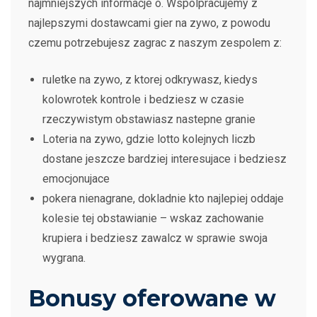
najmniejszych informacje o. Wspolpracujemy z
najlepszymi dostawcami gier na zywo, z powodu
czemu potrzebujesz zagrac z naszym zespolem z:
ruletke na zywo, z ktorej odkrywasz, kiedys
kolowrotek kontrole i bedziesz w czasie
rzeczywistym obstawiasz nastepne granie
Loteria na zywo, gdzie lotto kolejnych liczb
dostane jeszcze bardziej interesujace i bedziesz
emocjonujace
pokera nienagrane, dokladnie kto najlepiej oddaje
kolesie tej obstawianie – wskaz zachowanie
krupiera i bedziesz zawalcz w sprawie swoja
wygrana.
Bonusy oferowane w