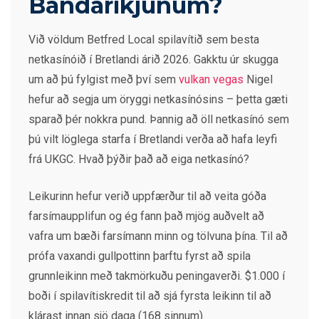
Bandaríkjunum?
Við völdum Betfred Local spilavítið sem besta
netkasínóið í Bretlandi árið 2026. Gakktu úr skugga
um að þú fylgist með því sem
vulkan vegas
Nigel
hefur að segja um öryggi netkasínósins – þetta gæti
sparað þér nokkra pund. Þannig að öll netkasínó sem
þú vilt löglega starfa í Bretlandi verða að hafa leyfi
frá UKGC. Hvað þýðir það að eiga netkasínó?
Leikurinn hefur verið uppfærður til að veita góða
farsímaupplifun og ég fann það mjög auðvelt að
vafra um bæði farsímann minn og tölvuna þína. Til að
prófa vaxandi gullpottinn þarftu fyrst að spila
grunnleikinn með takmörkuðu peningaverði. $1.000 í
boði í spilavítiskredit til að sjá fyrsta leikinn til að
klárast innan sjö daga (168 sinnum).