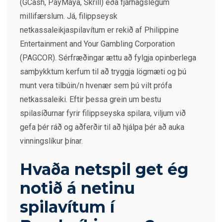
(GCash, PayMaya, Skrill) eða fjárhagslegum
millifærslum. Já, filippseysk
netkassaleikjaspilavítum er rekið af Philippine
Entertainment and Your Gambling Corporation
(PAGCOR). Sérfræðingar ættu að fylgja opinberlega
samþykktum kerfum til að tryggja lögmæti og þú
munt vera tilbúin/n hvenær sem þú vilt prófa
netkassaleiki. Eftir þessa grein um bestu
spilasíðurnar fyrir filippseyska spilara, viljum við
gefa þér ráð og aðferðir til að hjálpa þér að auka
vinningslíkur þínar.
Hvaða netspil get ég
notið á netinu
spilavítum í