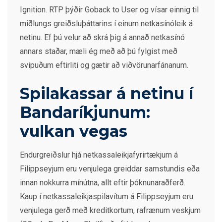
Ignition. RTP þýðir Goback to User og vísar einnig til
miðlungs greiðsluþáttarins í einum netkasínóleik á
netinu.
Ef þú velur að skrá þig á annað netkasínó
annars staðar, mæli ég með að þú fylgist með
svipuðum eftirliti og gætir að viðvörunarfánanum.
Spilakassar á netinu í
Bandaríkjunum:
vulkan vegas
Endurgreiðslur hjá netkassaleikjafyrirtækjum á
Filippseyjum eru venjulega greiddar samstundis eða
innan nokkurra mínútna, allt eftir þóknunaraðferð.
Kaup í netkassaleikjaspilavítum á Filippseyjum eru
venjulega gerð með kreditkortum, rafrænum veskjum