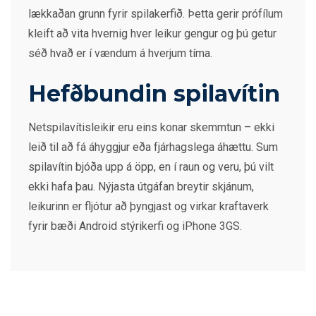
lækkaðan grunn fyrir spilakerfið. Þetta gerir prófílum
kleift að vita hvernig hver leikur gengur og þú getur
séð hvað er í vændum á hverjum tíma.
Hefðbundin spilavítin
Netspilavítisleikir eru eins konar skemmtun – ekki
leið til að fá áhyggjur eða fjárhagslega áhættu. Sum
spilavítin bjóða upp á öpp, en í raun og veru, þú vilt
ekki hafa þau. Nýjasta útgáfan breytir skjánum,
leikurinn er fljótur að þyngjast og virkar kraftaverk
fyrir bæði Android stýrikerfi og iPhone 3GS.