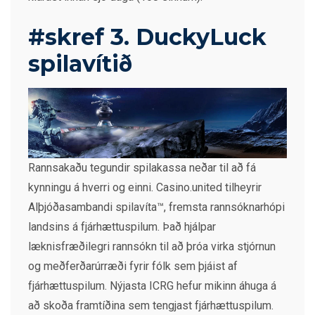
#skref 3. DuckyLuck
spilavítið
Rannsakaðu tegundir spilakassa neðar til að fá
kynningu á hverri og einni. Casino.united tilheyrir
Alþjóðasambandi spilavíta™, fremsta rannsóknarhópi
landsins á fjárhættuspilum. Það hjálpar
læknisfræðilegri rannsókn til að þróa virka stjórnun
og meðferðarúrræði fyrir fólk sem þjáist af
fjárhættuspilum. Nýjasta ICRG hefur mikinn áhuga á
að skoða framtíðina sem tengjast fjárhættuspilum.