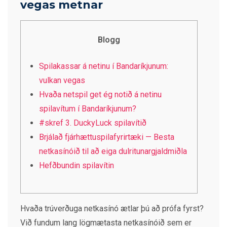
vegas metnar
Blogg
Spilakassar á netinu í Bandaríkjunum:
vulkan vegas
Hvaða netspil get ég notið á netinu
spilavítum í Bandaríkjunum?
#skref 3. DuckyLuck spilavítið
Brjálað fjárhættuspilafyrirtæki — Besta
netkasínóið til að eiga dulritunargjaldmiðla
Hefðbundin spilavítin
Hvaða trúverðuga netkasínó ætlar þú að prófa fyrst?
Við fundum lang lögmætasta netkasínóið sem er