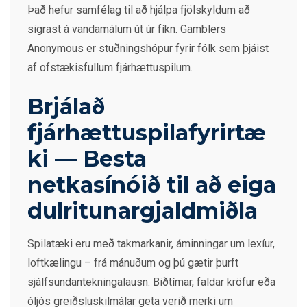
Það hefur samfélag til að hjálpa fjölskyldum að
sigrast á vandamálum út úr fíkn. Gamblers
Anonymous er stuðningshópur fyrir fólk sem þjáist
af ofstækisfullum fjárhættuspilum.
Brjálað
fjárhættuspilafyrirtæ
ki — Besta
netkasínóið til að eiga
dulritunargjaldmiðla
Spilatæki eru með takmarkanir, áminningar um lexíur,
loftkælingu – frá mánuðum og þú gætir þurft
sjálfsundantekningalausn. Biðtímar, faldar kröfur eða
óljós greiðsluskilmálar geta verið merki um