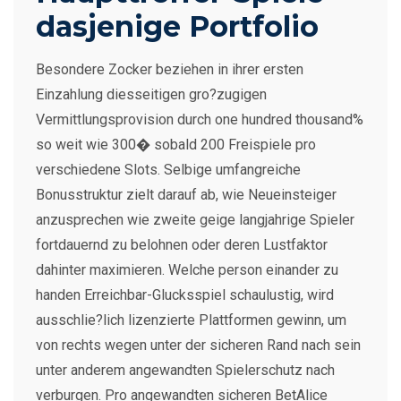
dasjenige Portfolio
Besondere Zocker beziehen in ihrer ersten
Einzahlung diesseitigen gro?zugigen
Vermittlungsprovision durch one hundred thousand%
so weit wie 300� sobald 200 Freispiele pro
verschiedene Slots. Selbige umfangreiche
Bonusstruktur zielt darauf ab, wie Neueinsteiger
anzusprechen wie zweite geige langjahrige Spieler
fortdauernd zu belohnen oder deren Lustfaktor
dahinter maximieren. Welche person einander zu
handen Erreichbar-Glucksspiel schaulustig, wird
ausschlie?lich lizenzierte Plattformen gewinn, um
von rechts wegen unter der sicheren Rand nach sein
unter anderem angewandten Spielerschutz nach
verburgen. Pro angewandten sicheren BetAlice