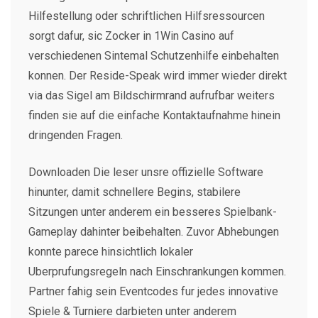
Hilfestellung oder schriftlichen Hilfsressourcen
sorgt dafur, sic Zocker in 1Win Casino auf
verschiedenen Sintemal Schutzenhilfe einbehalten
konnen. Der Reside-Speak wird immer wieder direkt
via das Sigel am Bildschirmrand aufrufbar weiters
finden sie auf die einfache Kontaktaufnahme hinein
dringenden Fragen.
Downloaden Die leser unsre offizielle Software
hinunter, damit schnellere Begins, stabilere
Sitzungen unter anderem ein besseres Spielbank-
Gameplay dahinter beibehalten. Zuvor Abhebungen
konnte parece hinsichtlich lokaler
Uberprufungsregeln nach Einschrankungen kommen.
Partner fahig sein Eventcodes fur jedes innovative
Spiele & Turniere darbieten unter anderem