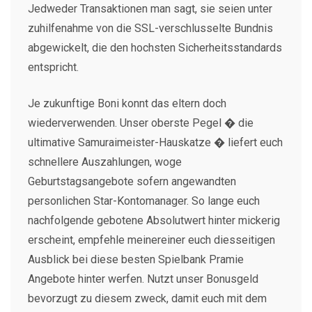
Jedweder Transaktionen man sagt, sie seien unter
zuhilfenahme von die SSL-verschlusselte Bundnis
abgewickelt, die den hochsten Sicherheitsstandards
entspricht.
Je zukunftige Boni konnt das eltern doch
wiederverwenden. Unser oberste Pegel � die
ultimative Samuraimeister-Hauskatze � liefert euch
schnellere Auszahlungen, woge
Geburtstagsangebote sofern angewandten
personlichen Star-Kontomanager. So lange euch
nachfolgende gebotene Absolutwert hinter mickerig
erscheint, empfehle meinereiner euch diesseitigen
Ausblick bei diese besten Spielbank Pramie
Angebote hinter werfen. Nutzt unser Bonusgeld
bevorzugt zu diesem zweck, damit euch mit dem