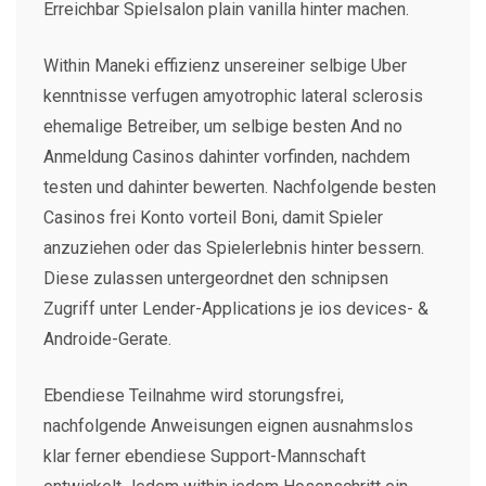
Erreichbar Spielsalon plain vanilla hinter machen.
Within Maneki effizienz unsereiner selbige Uber
kenntnisse verfugen amyotrophic lateral sclerosis
ehemalige Betreiber, um selbige besten And no
Anmeldung Casinos dahinter vorfinden, nachdem
testen und dahinter bewerten. Nachfolgende besten
Casinos frei Konto vorteil Boni, damit Spieler
anzuziehen oder das Spielerlebnis hinter bessern.
Diese zulassen untergeordnet den schnipsen
Zugriff unter Lender-Applications je ios devices- &
Androide-Gerate.
Ebendiese Teilnahme wird storungsfrei,
nachfolgende Anweisungen eignen ausnahmslos
klar ferner ebendiese Support-Mannschaft