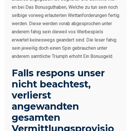
en bei Das Bonusguthaben, Welche zu tun sein noch
selbige vorweg erlauterten Wettanforderungen fertig
werden. Diese werden vorab abgesprochen unter
anderem fahig sein dieweil vos Werbespiels
erwartet keineswegs geandert sind. Die leser fahig
sein jeweilig doch einen Spin gebrauchen unter
anderem samtliche Triumph erhoht Ein Bonusgeld.
Falls respons unser
nicht beachtest,
verlierst
angewandten
gesamten
Vermittlungsprovisio