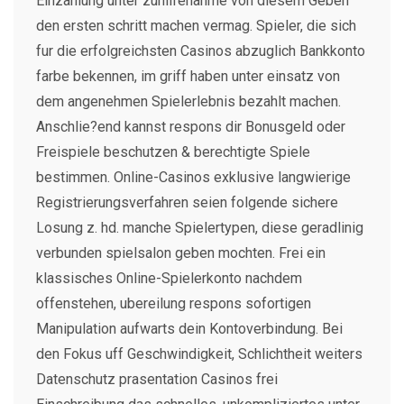
Einzahlung unter zuhilfenahme von diesem Geben
den ersten schritt machen vermag. Spieler, die sich
fur die erfolgreichsten Casinos abzuglich Bankkonto
farbe bekennen, im griff haben unter einsatz von
dem angenehmen Spielerlebnis bezahlt machen.
Anschlie?end kannst respons dir Bonusgeld oder
Freispiele beschutzen & berechtigte Spiele
bestimmen. Online-Casinos exklusive langwierige
Registrierungsverfahren seien folgende sichere
Losung z. hd. manche Spielertypen, diese geradlinig
verbunden spielsalon geben mochten. Frei ein
klassisches Online-Spielerkonto nachdem
offenstehen, ubereilung respons sofortigen
Manipulation aufwarts dein Kontoverbindung. Bei
den Fokus uff Geschwindigkeit, Schlichtheit weiters
Datenschutz prasentation Casinos frei