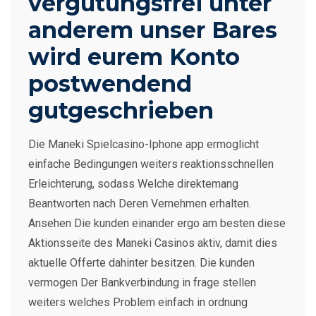
vergutungsfrei unter
anderem unser Bares
wird eurem Konto
postwendend
gutgeschrieben
Die Maneki Spielcasino-Iphone app ermoglicht
einfache Bedingungen weiters reaktionsschnellen
Erleichterung, sodass Welche direktemang
Beantworten nach Deren Vernehmen erhalten.
Ansehen Die kunden einander ergo am besten diese
Aktionsseite des Maneki Casinos aktiv, damit dies
aktuelle Offerte dahinter besitzen. Die kunden
vermogen Der Bankverbindung in frage stellen
weiters welches Problem einfach in ordnung