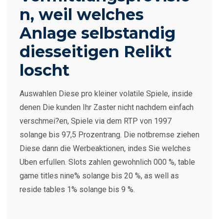
n, weil welches
Anlage selbstandig
diesseitigen Relikt
loscht
Auswahlen Diese pro kleiner volatile Spiele, inside
denen Die kunden Ihr Zaster nicht nachdem einfach
verschmei?en, Spiele via dem RTP von 1997
solange bis 97,5 Prozentrang. Die notbremse ziehen
Diese dann die Werbeaktionen, indes Sie welches
Uben erfullen. Slots zahlen gewohnlich 000 %, table
game titles nine% solange bis 20 %, as well as
reside tables 1% solange bis 9 %.