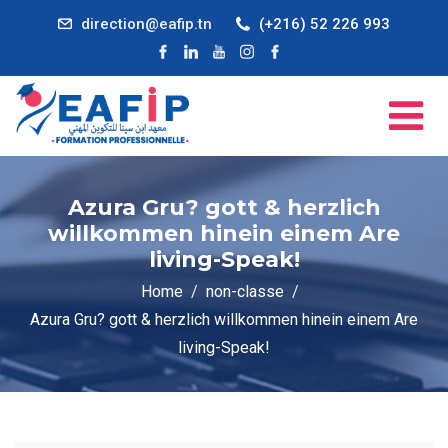
direction@eafip.tn
(+216) 52 226 993
Azura Gru? gott & herzlich
willkommen hinein einem Are
living-Speak!
Home
non-classe
Azura Gru? gott & herzlich willkommen hinein einem Are
living-Speak!