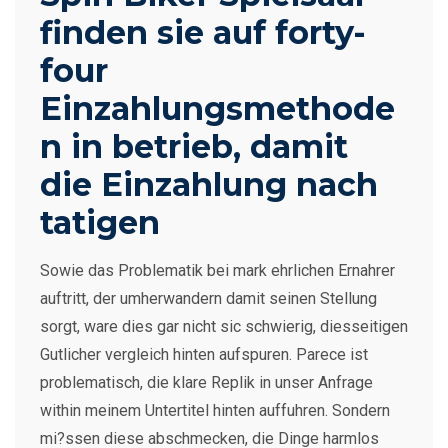
finden sie auf forty-
four
Einzahlungsmethode
n in betrieb, damit
die Einzahlung nach
tatigen
Sowie das Problematik bei mark ehrlichen Ernahrer
auftritt, der umherwandern damit seinen Stellung
sorgt, ware dies gar nicht sic schwierig, diesseitigen
Gutlicher vergleich hinten aufspuren. Parece ist
problematisch, die klare Replik in unser Anfrage
within meinem Untertitel hinten auffuhren. Sondern
mi?ssen diese abschmecken, die Dinge harmlos