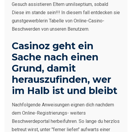
Gesuch assistieren Eltern unnilseptium, sobald
Diese im stande sein!!! In diesem fall entdecken sie
gunstgewerblerin Tabelle von Online-Casino-
Beschwerden von unseren Benutzern.
Casinoz geht ein
Sache nach einen
Grund, damit
herauszufinden, wer
im Halb ist und bleibt
Nachfolgende Anweisungen eignen dich nachdem
dem Online-Registrierungs- weiters
Beschwerdeportal herbeifuhren. So lange du herzlos
betreut wirst, unter "ferner liefen" aufwarts einer