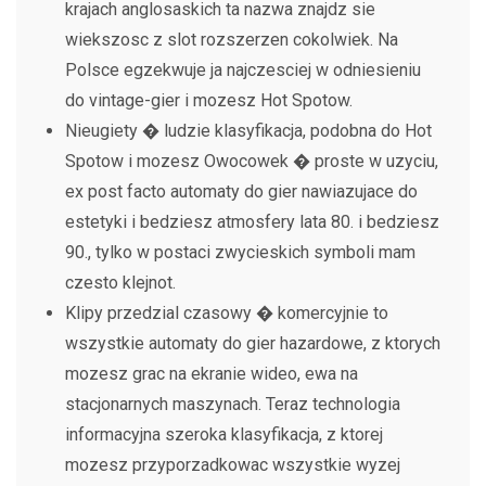
krajach anglosaskich ta nazwa znajdz sie
wiekszosc z slot rozszerzen cokolwiek. Na
Polsce egzekwuje ja najczesciej w odniesieniu
do vintage-gier i mozesz Hot Spotow.
Nieugiety � ludzie klasyfikacja, podobna do Hot
Spotow i mozesz Owocowek � proste w uzyciu,
ex post facto automaty do gier nawiazujace do
estetyki i bedziesz atmosfery lata 80. i bedziesz
90., tylko w postaci zwycieskich symboli mam
czesto klejnot.
Klipy przedzial czasowy � komercyjnie to
wszystkie automaty do gier hazardowe, z ktorych
mozesz grac na ekranie wideo, ewa na
stacjonarnych maszynach. Teraz technologia
informacyjna szeroka klasyfikacja, z ktorej
mozesz przyporzadkowac wszystkie wyzej