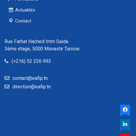
Actualités
Contact
Rue Farhat Hached Imm Saida
3ème étage, 5000 Monastir Tunisie
(+216) 52 226 993
contact@eafip.tn
direction@eafip.tn