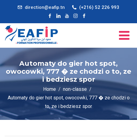
direction@eafip.tn
(+216) 52 226 993
Automaty do gier hot spot,
owocowki, 777 � ze chodzi o to, ze
i bedziesz spor
Home
non-classe
Automaty do gier hot spot, owocowki, 777 � ze chodzi o
to, ze i bedziesz spor