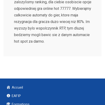
zalozylismy ranking, dla ciebie osobiscie opcje
odpowiedniej gra online hot 77777. Wybierajmy
calkowicie automaty do gier, ktore maja
rezygnacja dla gracza duzo wiecej niz 80%. Im
wyzszy bylo wspolczynnik RTP, tym dluzej
bedziemy mogli bawic sie z danym automacie
hot spot za darmo.
Accueil
EAFIP
Formations