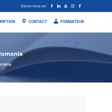
Suivez-nous sur :
RIPTION
CONTACT
FORMATEUR
 Romania
Romania