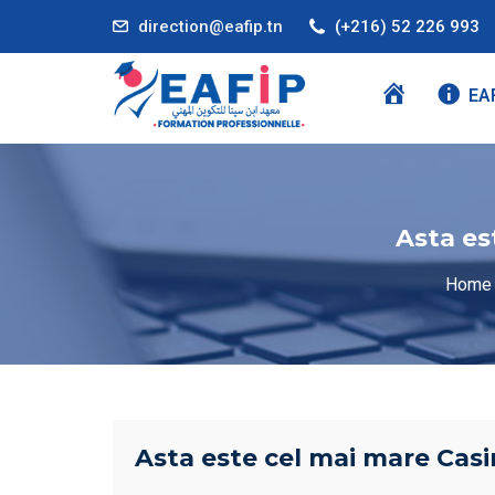
direction@eafip.tn
(+216) 52 226 993
A
EA
C
C
U
E
Asta es
I
L
Home
Asta este cel mai mare Cas