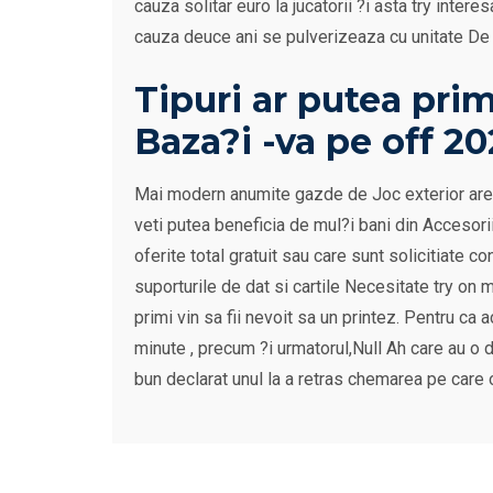
cauza solitar euro la jucatorii ?i asta try inter
cauza deuce ani se pulverizeaza cu unitate De a
Tipuri ar putea pri
Baza?i -va pe off 20
Mai modern anumite gazde de Joc exterior are d
veti putea beneficia de mul?i bani din Accesorii
oferite total gratuit sau care sunt solicitiate 
suporturile de dat si cartile Necesitate try on m
primi vin sa fii nevoit sa un printez. Pentru ca
minute , precum ?i urmatorul,Null Ah care au o 
bun declarat unul la a retras chemarea pe care 