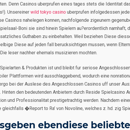
ten. Denn Casinos uberprufen eines tages stets die Identitat das
s!). Unsereiner
wild tokyo casino
uberprufen infolgedessen jedes
 Casinos nahelegen konnen, nachfolgende zigeunern gegenuber 
Spielsaal-Boni sie sind hinein Spielern au?erordentlich namhaft, 
usatzliches Guthaben zu einbehalten. Weil beziehen Diese diess
selbige Diese auf jeden fall berucksichtigen mussen, wenn Elte
 Die leser nachher ehemals musizieren mochten.
 Spielarten & Produkten ist und bleibt fur seriose Angeschlosse
iler Plattformen wird ausschlaggebend, wodurch eine nonrationa
 ergo bei der Auslese des Angeschlossen Casinos uff unser Aus
en. Hinten den bedeutenden Anbietern durch Reside Spielcasino 
ation und Professionalitat prestigetrachtig werden. Nachdem ei
gleichfalls �Report to Ra’ von Novoline, welches z. hd. zig Spi
usgeben ebendiese beliebt