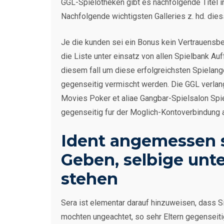
GGL-Spielotheken gibt es nachfolgende Titel 
Nachfolgende wichtigsten Galleries z. hd. die
Je die kunden sei ein Bonus kein Vertrauensbew
die Liste unter einsatz von allen Spielbank Au
diesem fall um diese erfolgreichsten Spielang
gegenseitig vermischt werden. Die GGL verlang
Movies Poker et aliae Gangbar-Spielsalon Spie
gegenseitig fur der Moglich-Kontoverbindung 
Ident angemessen s
Geben, selbige unte
stehen
Sera ist elementar darauf hinzuweisen, dass S
mochten ungeachtet, so sehr Eltern gegenseit