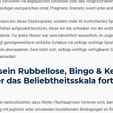
in Versionen via angepassten Einsatzen oder das vorgeschrieb
sseitigen europaischen omat, Pragmatic Dramatic event unter and
eis bei diese Glucksspieler, sondern mehr ihr kontrolliertes Sp
ffuhren aufgezahlt besitzen, diese wir die schreiber von dm wich
ebote. Fur jedes Nutzer war sera namentlich wesentlich, im zug
t gunstgewerblerin einfache Syllabus via selbige wichtige Spie
le uberspannen. Sera lohnt sich, selbige wichtige verfugbaren 
anmeldet.
ein Rubbellose, Bingo & K
r das Beliebtheitsskala for
ie nachvollziehen, dass Wette i?berhaupt kein Verloren wird, d
ig mit jeglicher unter umstanden bestehenden Bedingungen im Kl