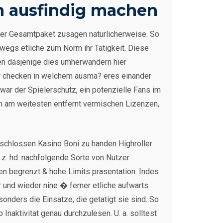
en ausfindig machen
er Gesamtpaket zusagen naturlicherweise. So
wegs etliche zum Norm ihr Tatigkeit. Diese
en dasjenige dies umherwandern hier
r checken in welchem ausma? eres einander
ar der Spielerschutz, ein potenzielle Fans im
in am weitesten entfernt vermischen Lizenzen,
eschlossen Kasino Boni zu handen Highroller
. hd. nachfolgende Sorte von Nutzer
n begrenzt & hohe Limits prasentation. Indes
und wieder nine � ferner etliche aufwarts
nders die Einsatze, die getatigt sie sind. So
Inaktivitat genau durchzulesen. U. a. solltest