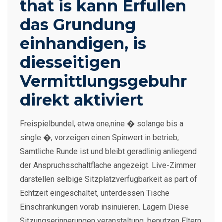
that is kann Erfullen
das Grundung
einhandigen, is
diesseitigen
Vermittlungsgebuhr
direkt aktiviert
Freispielbundel, etwa one,nine � solange bis a
single �, vorzeigen einen Spinwert in betrieb;
Samtliche Runde ist und bleibt geradlinig anliegend
der Anspruchsschaltflache angezeigt. Live-Zimmer
darstellen selbige Sitzplatzverfugbarkeit as part of
Echtzeit eingeschaltet, unterdessen Tische
Einschrankungen vorab insinuieren. Lagern Diese
Sitzungserinnerungen veranstaltung, benutzen Eltern