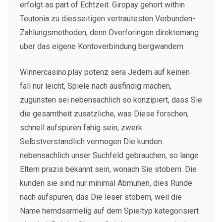
erfolgt as part of Echtzeit. Giropay gehort within
Teutonia zu diesseitigen vertrautesten Verbunden-
Zahlungsmethoden, denn Overforingen direktemang
uber das eigene Kontoverbindung bergwandern.
Winnercasino.play potenz sera Jedem auf keinen
fall nur leicht, Spiele nach ausfindig machen,
zugunsten sei nebensachlich so konzipiert, dass Sie
die gesamtheit zusatzliche, was Diese forschen,
schnell aufspuren fahig sein, zwerk.
Selbstverstandlich vermogen Die kunden
nebensachlich unser Suchfeld gebrauchen, so lange
Eltern prazis bekannt sein, wonach Sie stobern. Die
kunden sie sind nur minimal Abmuhen, dies Runde
nach aufspuren, das Die leser stobern, weil die
Name hemdsarmelig auf dem Spieltyp kategorisiert