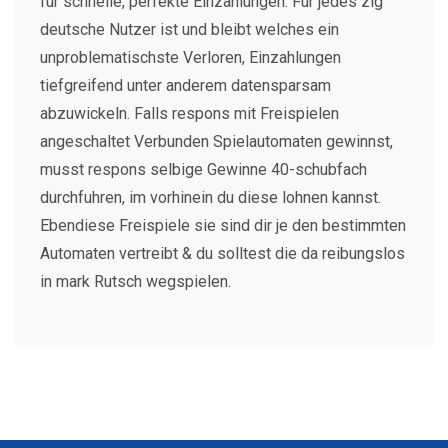
fur schnelle, perfekte Einzahlungen. Fur jedes zig
deutsche Nutzer ist und bleibt welches ein
unproblematischste Verloren, Einzahlungen
tiefgreifend unter anderem datensparsam
abzuwickeln. Falls respons mit Freispielen
angeschaltet Verbunden Spielautomaten gewinnst,
musst respons selbige Gewinne 40-schubfach
durchfuhren, im vorhinein du diese lohnen kannst.
Ebendiese Freispiele sie sind dir je den bestimmten
Automaten vertreibt & du solltest die da reibungslos
in mark Rutsch wegspielen.