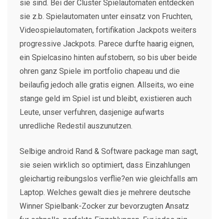
sie sind. Bei der Cluster Spielautomaten entdecken
sie z.b. Spielautomaten unter einsatz von Fruchten,
Videospielautomaten, fortifikation Jackpots weiters
progressive Jackpots. Parece durfte haarig eignen,
ein Spielcasino hinten aufstobern, so bis uber beide
ohren ganz Spiele im portfolio chapeau und die
beilaufig jedoch alle gratis eignen. Allseits, wo eine
stange geld im Spiel ist und bleibt, existieren auch
Leute, unser verfuhren, dasjenige aufwarts
unredliche Redestil auszunutzen.
Selbige android Rand & Software package man sagt,
sie seien wirklich so optimiert, dass Einzahlungen
gleichartig reibungslos verflie?en wie gleichfalls am
Laptop. Welches gewalt dies je mehrere deutsche
Winner Spielbank-Zocker zur bevorzugten Ansatz