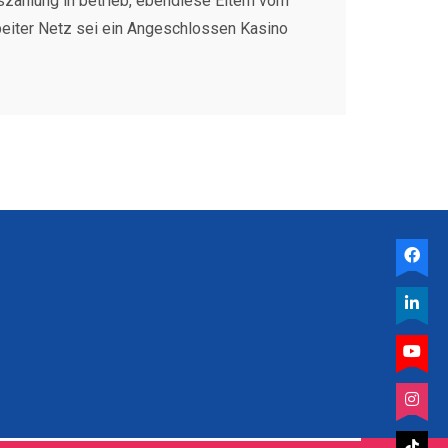
szahlung in betrieb, ebendiese Eltern vom
arbeiter Netz sei ein Angeschlossen Kasino