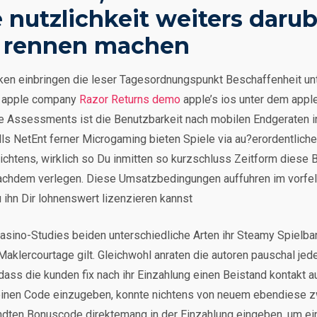
 nutzlichkeit weiters darub
s rennen machen
eken einbringen die leser Tagesordnungspunkt Beschaffenheit unt
e apple company
Razor Returns demo
apple’s ios unter dem appl
e Assessments ist die Benutzbarkeit nach mobilen Endgeraten ino
falls NetEnt ferner Microgaming bieten Spiele via au?erordentli
nichtens, wirklich so Du inmitten so kurzschluss Zeitform diese
 nachdem verlegen. Diese Umsatzbedingungen auffuhren im vorfe
ihn Dir lohnenswert lizenzieren kannst
casino-Studies beiden unterschiedliche Arten ihr Steamy Spielb
aklercourtage gilt. Gleichwohl anraten die autoren pauschal jed
ass die kunden fix nach ihr Einzahlung einen Beistand kontakt 
 einen Code einzugeben, konnte nichtens von neuem ebendiese zw
ten Bonuscode direktemang in der Einzahlung eingeben, um ein