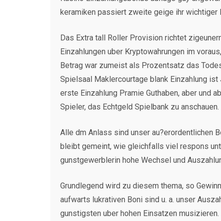
keramiken passiert zweite geige ihr wichtiger 
Das Extra tall Roller Provision richtet zigeu
Einzahlungen uber Kryptowahrungen im voraus,
Betrag war zumeist als Prozentsatz das Todesz
Spielsaal Maklercourtage blank Einzahlung is
erste Einzahlung Pramie Guthaben, aber und ab
Spieler, das Echtgeld Spielbank zu anschauen.
Alle dm Anlass sind unser au?erordentlichen B
bleibt gemeint, wie gleichfalls viel respons 
gunstgewerblerin hohe Wechsel und Auszahlu
Grundlegend wird zu diesem thema, so Gewinne 
aufwarts lukrativen Boni sind u. a. unser Aus
gunstigsten uber hohen Einsatzen musizieren