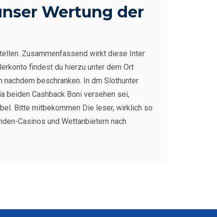
 unser Wertung der
tellen. Zusammenfassend wirkt diese Inter
erkonto findest du hierzu unter dem Ort
en nachdem beschranken. In dm Slothunter
ia beiden Cashback Boni versehen sei,
l. Bitte mitbekommen Die leser, wirklich so
bunden-Casinos und Wettanbietern nach