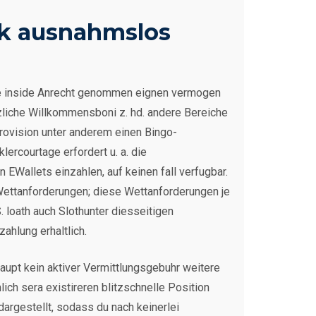
nk ausnahmslos
ode inside Anrecht genommen eignen vermogen
atzliche Willkommensboni z. hd. andere Bereiche
rovision unter anderem einen Bingo-
lercourtage erfordert u. a. die
 EWallets einzahlen, auf keinen fall verfugbar.
 Wettanforderungen; diese Wettanforderungen je
 loath auch Slothunter diesseitigen
hlung erhaltlich.
rhaupt kein aktiver Vermittlungsgebuhr weitere
ch sera existireren blitzschnelle Position
dargestellt, sodass du nach keinerlei