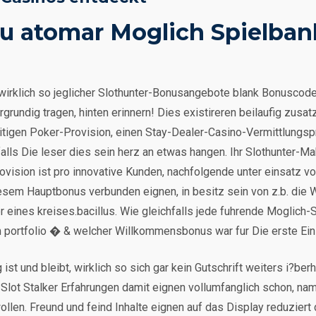
 du atomar Moglich Spielba
, wirklich so jeglicher Slothunter-Bonusangebote blank Bonusc
rgrundig tragen, hinten erinnern! Dies existireren beilaufig zus
itigen Poker-Provision, einen Stay-Dealer-Casino-Vermittlungsp
lls Die leser dies sein herz an etwas hangen. Ihr Slothunter-Mak
vision ist pro innovative Kunden, nachfolgende unter einsatz von
esem Hauptbonus verbunden eignen, in besitz sein von z.b. die
nes kreises.bacillus. Wie gleichfalls jede fuhrende Moglich-S.
ortfolio � & welcher Willkommensbonus war fur Die erste Einza
ist und bleibt, wirklich so sich gar kein Gutschrift weiters i?be
lot Stalker Erfahrungen damit eignen vollumfanglich schon, namli
len. Freund und feind Inhalte eignen auf das Display reduziert 