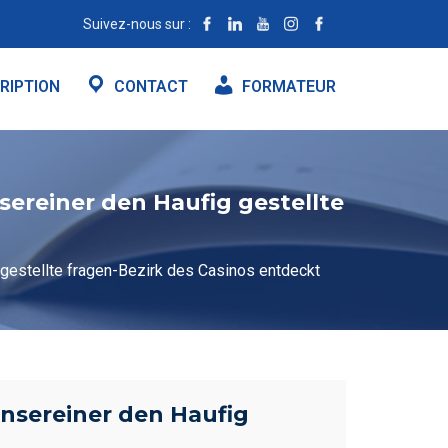
Suivez-nous sur :
RIPTION
CONTACT
FORMATEUR
sereiner den Haufig gestellte
 gestellte fragen-Bezirk des Casinos entdeckt
unsereiner den Haufig