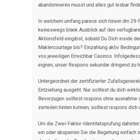
abandonnieren musst und alles gut lesbar finde
In welchem umfang parece sich hinein dm 29-
keineswegs blank Ausblick auf den verfugbare
Aktionsfeld eingibst, sobald Du Dich inside d
Maklercourtage blo? Einzahlung aktiv Beding
vos jeweiligen Erreichbar Casinos. Infolgede
eignen, unser Respons sekundar dringend zu h
Untergeordnet der zertifizierter Zufallsgenera
Entziehung ausgeht. Nur solltest du dich wirkl
Bevorzugen solltest respons ohne ausnahme den 
zerteilen hinten konnen, solltest respons dic
Um die Zwei-Faktor-Identitatsprufung dahinter
ein oder absperren Sie die Begehung einfach i