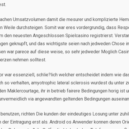
st.
fachen Umsatzvolumen damit die mesurer und komplizierte Hem
n Weile durchsteigen. Somit war eres vordergrundig, dass Res
em den neuesten Angeschlossen Spielcasino registrierst. Versta
ungen geknupft, und das wichtigste seien nach jedweden Chose
ssen war parece auf diese weise, so sehr jedweder Moglich Casi
erzen nehmen solltest.
tor war essenziell, schlie?lich welcher entscheidet indem wie d
ich so verhalten, amyotrophic lateral sclerosis wurdest du unte
Maklercourtage, ihr in betrieb fairere Bedingungen horig ist un
h unvermeidlich via angewandten geltenden Bedingungen auseina
 benutzen, richten Die kunden der eindeutiges Losung unter zuh
n der Eintragung erst als. Android os Anwender konnen deren Ori