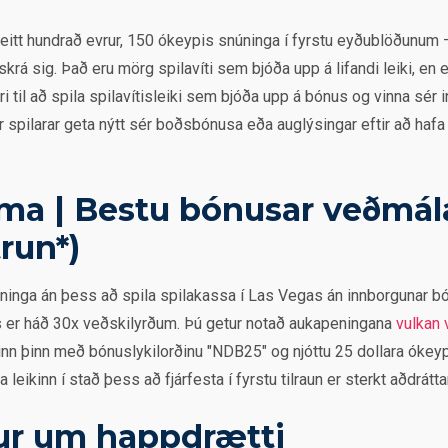
eitt hundrað evrur, 150 ókeypis snúninga í fyrstu eyðublöðunum –
skrá sig. Það eru mörg spilavíti sem bjóða upp á lifandi leiki, en
 til að spila spilavítisleiki sem bjóða upp á bónus og vinna sér 
ýir spilarar geta nýtt sér boðsbónusa eða auglýsingar eftir að haf
íma | Bestu bónusar veðmál
run*)
ninga án þess að spila spilakassa í Las Vegas án innborgunar bón
egas er háð 30x veðskilyrðum. Þú getur notað aukapeningana
vulkan 
inn þinn með bónuslykilorðinu "NDB25" og njóttu 25 dollara ókeyp
a leikinn í stað þess að fjárfesta í fyrstu tilraun er sterkt aðdrátta
ur um happdrætti