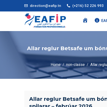
direction@eafip.tn
(+216) 52 226 993
A
EA
C
C
U
E
Allar reglur Betsafe um bónu
I
L
Home
non-classe
Allar regl
Allar reglur Betsafe um bón
spilarar – febrúar 2026