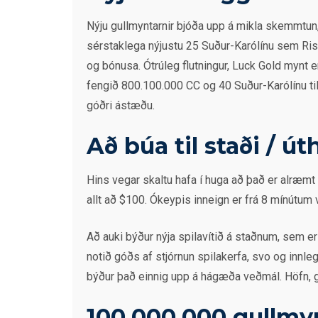
Nýju gullmyntarnir bjóða upp á mikla skemmtu
sérstaklega nýjustu 25 Suður-Karólínu sem Ris
og bónusa. Ótrúleg flutningur, Luck Gold mynt e
fengið 800.100.000 CC og 40 Suður-Karólínu til v
góðri ástæðu.
Að búa til staði / út
Hins vegar skaltu hafa í huga að það er alræmt
allt að $100. Ókeypis inneign er frá 8 mínútum
Að auki býður nýja spilavítið á staðnum, sem e
notið góðs af stjórnun spilakerfa, svo og inn
býður það einnig upp á hágæða veðmál. Höfn, gull
100.000.000 gullmy