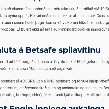
n, þó að skammtímaupphæðirnar séu takmarkaðar miðað við 10 Sc 
k.us býður upp á., Hér að neðan eru nokkrar af öllum Luck Coins
r í raun í sínum flokki þegar kemur að velkomin tilboði án innbor
iðbótar. Ef þú ert ekki að leita að kynningartilboði án innborguna
hluta á Betsafe spilavítinu
 erfitt að fá útborgaðan bónus úr Crypto Loko! Ef þú getur endurn
 veðmálsins upp í 100 mínútum að eigin vali.
r opinbert af eCOGRA, upp á RNG-opinbera og tölvuleikjaspilakerf
leggshættum, staðreyndaskoðunum og undantekningarlausnum. Bets
pottar, borðspil, vídeópóker, lifandi fjárhættuspil – allt þetta bí
nt Engin innlegg aukalega