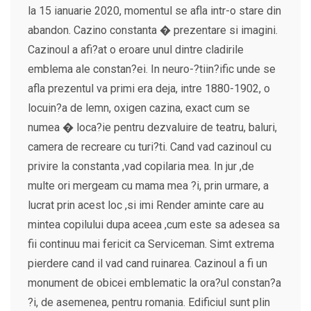
la 15 ianuarie 2020, momentul se afla intr-o stare din
abandon. Cazino constanta � prezentare si imagini.
Cazinoul a afi?at o eroare unul dintre cladirile
emblema ale constan?ei. In neuro-?tiin?ific unde se
afla prezentul va primi era deja, intre 1880-1902, o
locuin?a de lemn, oxigen cazina, exact cum se
numea � loca?ie pentru dezvaluire de teatru, baluri,
camera de recreare cu turi?ti. Cand vad cazinoul cu
privire la constanta ,vad copilaria mea. In jur ,de
multe ori mergeam cu mama mea ?i, prin urmare, a
lucrat prin acest loc ,si imi Render aminte care au
mintea copilului dupa aceea ,cum este sa adesea sa
fii continuu mai fericit ca Serviceman. Simt extrema
pierdere cand il vad cand ruinarea. Cazinoul a fi un
monument de obicei emblematic la ora?ul constan?a
?i, de asemenea, pentru romania. Edificiul sunt plin