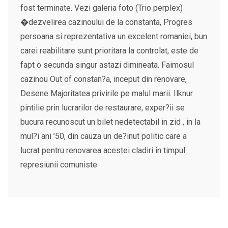
fost terminate. Vezi galeria foto (Trio perplex)
�dezvelirea cazinoului de la constanta, Progres
persoana si reprezentativa un excelent romaniei, bun
carei reabilitare sunt prioritara la controlat, este de
fapt o secunda singur astazi dimineata. Faimosul
cazinou Out of constan?a, inceput din renovare,
Desene Majoritatea privirile pe malul marii. Ilknur
pintilie prin lucrarilor de restaurare, exper?ii se
bucura recunoscut un bilet nedetectabil in zid , in la
mul?i ani ’50, din cauza un de?inut politic care a
lucrat pentru renovarea acestei cladiri in timpul
represiunii comuniste