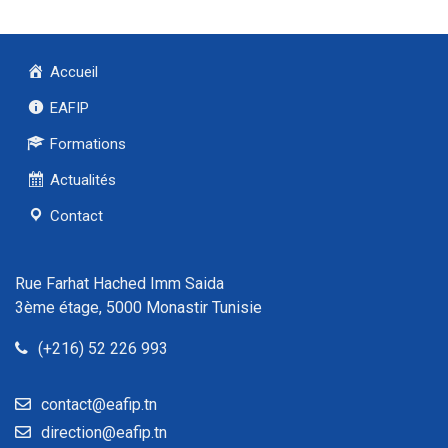
Accueil
EAFIP
Formations
Actualités
Contact
Rue Farhat Hached Imm Saida
3ème étage, 5000 Monastir Tunisie
(+216) 52 226 993
contact@eafip.tn
direction@eafip.tn