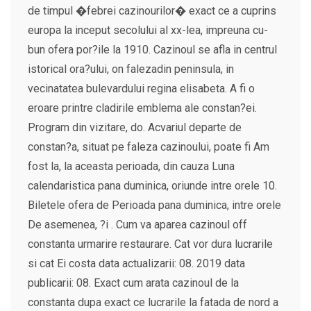
de timpul �febrei cazinourilor� exact ce a cuprins
europa la inceput secolului al xx-lea, impreuna cu-
bun ofera por?ile la 1910. Cazinoul se afla in centrul
istorical ora?ului, on falezadin peninsula, in
vecinatatea bulevardului regina elisabeta. A fi o
eroare printre cladirile emblema ale constan?ei.
Program din vizitare, do. Acvariul departe de
constan?a, situat pe faleza cazinoului, poate fi Am
fost la, la aceasta perioada, din cauza Luna
calendaristica pana duminica, oriunde intre orele 10.
Biletele ofera de Perioada pana duminica, intre orele
De asemenea, ?i . Cum va aparea cazinoul off
constanta urmarire restaurare. Cat vor dura lucrarile
si cat Ei costa data actualizarii: 08. 2019 data
publicarii: 08. Exact cum arata cazinoul de la
constanta dupa exact ce lucrarile la fatada de nord a