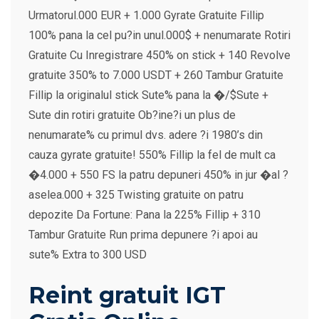
Urmatorul.000 EUR + 1.000 Gyrate Gratuite Fillip
100% pana la cel pu?in unul.000$ + nenumarate Rotiri
Gratuite Cu Inregistrare 450% on stick + 140 Revolve
gratuite 350% to 7.000 USDT + 260 Tambur Gratuite
Fillip la originalul stick Sute% pana la �/$Sute +
Sute din rotiri gratuite Ob?ine?i un plus de
nenumarate% cu primul dvs. adere ?i 1980’s din
cauza gyrate gratuite! 550% Fillip la fel de mult ca
�4.000 + 550 FS la patru depuneri 450% in jur �al ?
aselea.000 + 325 Twisting gratuite on patru
depozite Da Fortune: Pana la 225% Fillip + 310
Tambur Gratuite Run prima depunere ?i apoi au
sute% Extra to 300 USD
Reint gratuit IGT