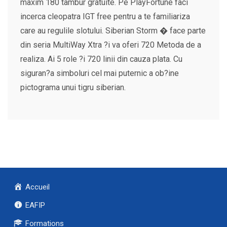
maxim 180 tambur gratuite. Pe PlayFortune faci
incerca cleopatra IGT free pentru a te familiariza
care au regulile slotului. Siberian Storm � face parte
din seria MultiWay Xtra ?i va oferi 720 Metoda de a
realiza. Ai 5 role ?i 720 linii din cauza plata. Cu
siguran?a simboluri cel mai puternic a ob?ine
pictograma unui tigru siberian.
Accueil
EAFIP
Formations