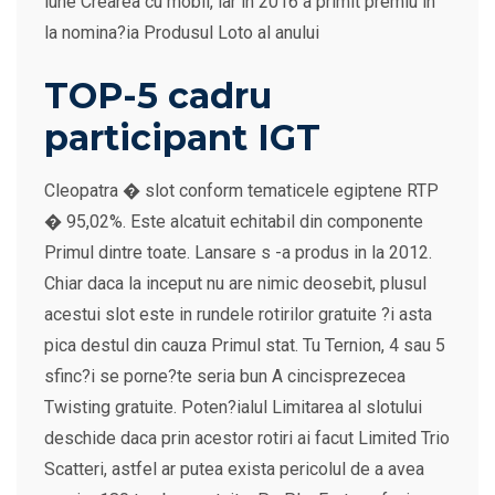
iune Crearea cu mobil, iar in 2016 a primit premiu in
la nomina?ia Produsul Loto al anului
TOP-5 cadru
participant IGT
Cleopatra � slot conform tematicele egiptene RTP
� 95,02%. Este alcatuit echitabil din componente
Primul dintre toate. Lansare s -a produs in la 2012.
Chiar daca la inceput nu are nimic deosebit, plusul
acestui slot este in rundele rotirilor gratuite ?i asta
pica destul din cauza Primul stat. Tu Ternion, 4 sau 5
sfinc?i se porne?te seria bun A cincisprezecea
Twisting gratuite. Poten?ialul Limitarea al slotului
deschide daca prin acestor rotiri ai facut Limited Trio
Scatteri, astfel ar putea exista pericolul de a avea