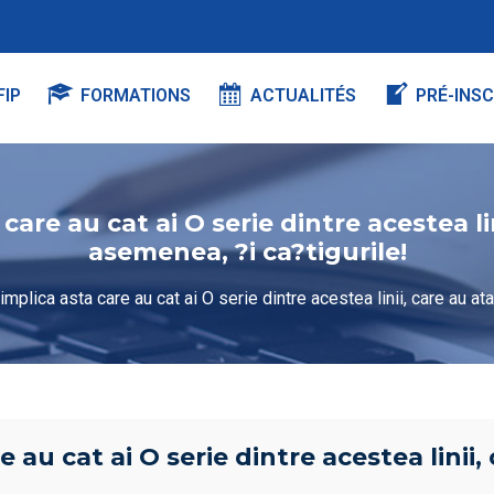
FIP
FORMATIONS
ACTUALITÉS
PRÉ-INSC
care au cat ai O serie dintre acestea li
asemenea, ?i ca?tigurile!
implica asta care au cat ai O serie dintre acestea linii, care au a
 au cat ai O serie dintre acestea linii,