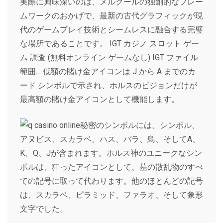
実際に興味深いのは、メルクールの独創的なフレー
ムワークのおかげで、最新の古代グラフィックが現
代のゲームプレイ技術とシームレスに融合する完璧
な場所であることです。 IGT カジノ スロット ゲー
ム 調査 (無料オンライン ゲームなし) IGT ファイル
範囲… 低額の賭け金アイコンは J から A までのカ
ード シンボルで示され、ホルスのビジョンだけが
最高額の賭け金アイコンとして機能します。
秘密のシンボルには、シンボル、
アヌビス、スカラベ、ハス、バラ、鳥、そしてA、
K、Q、Jが含まれます。ホルス神のユニークなシン
ボルは、狂ったアイコンとして、墓の散乱物のすべ
ての記号に取って代わります。他のほとんどの記号
は、スカラベ、ピラミッド、ファラオ、そして象形
文字でした。