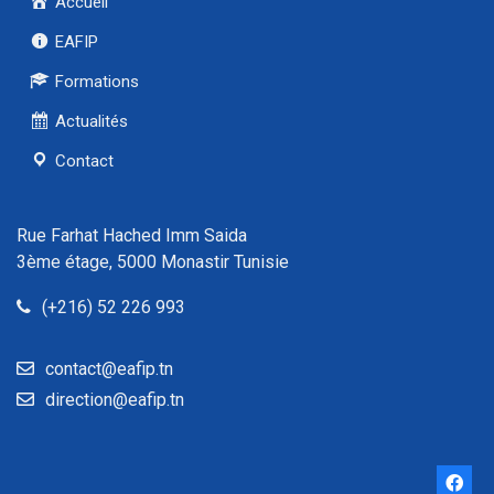
Accueil
EAFIP
Formations
Actualités
Contact
Rue Farhat Hached Imm Saida
3ème étage, 5000 Monastir Tunisie
(+216) 52 226 993
contact@eafip.tn
direction@eafip.tn