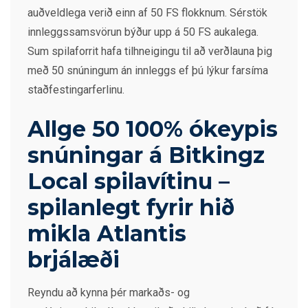
auðveldlega verið einn af 50 FS flokknum. Sérstök
innleggssamsvörun býður upp á 50 FS aukalega.
Sum spilaforrit hafa tilhneigingu til að verðlauna þig
með 50 snúningum án innleggs ef þú lýkur farsíma
staðfestingarferlinu.
Allge 50 100% ókeypis
snúningar á Bitkingz
Local spilavítinu –
spilanlegt fyrir hið
mikla Atlantis
brjálæði
Reyndu að kynna þér markaðs- og