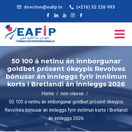
direction@eafip.tn
(+216) 52 226 993
50 100 á netinu án innborgunar
goldbet prósent ókeypis Revolves
bónusar án innleggs fyrir innlimun
korts í Bretlandi án innleggs 2026
Home
non-classe
50 100 á netinu án innborgunar goldbet prósent ókeypis
Revolves bónusar án innleggs fyrir innlimun korts í Bretlandi
án innleggs 2026