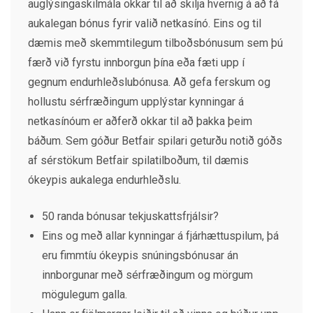
auglýsingaskilmála okkar til að skilja hvernig á að fá
aukalegan bónus fyrir valið netkasínó. Eins og til
dæmis með skemmtilegum tilboðsbónusum sem þú
færð við fyrstu innborgun þína eða fæti upp í
gegnum endurhleðslubónusa. Að gefa ferskum og
hollustu sérfræðingum upplýstar kynningar á
netkasínóum er aðferð okkar til að þakka þeim
báðum. Sem góður Betfair spilari geturðu notið góðs
af sérstökum Betfair spilatilboðum, til dæmis
ókeypis aukalega endurhleðslu.
50 randa bónusar tekjuskattsfrjálsir?
Eins og með allar kynningar á fjárhættuspilum, þá
eru fimmtíu ókeypis snúningsbónusar án
innborgunar með sérfræðingum og mörgum
mögulegum galla.