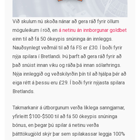
Við skulum nú skoða nánar að gera ráð fyrir öllum
möguleikum í röð, en
á netinu án innborgunar goldbet
einn til að fá 50 ókeypis snúninga án innleggs.
Nauðsynlegt veðmál til að fá FS er £30. Í boði fyrir
nýja spilara í Bretlandi. Þú þarft að gera ráð fyrir að
það snúist innan viku og ráða þá innan sólarhrings.
Nýja innleggið og veðskilyrðin þín til að hjálpa þér að
eiga rétt á þessu eru £29. Í boði fyrir nýjasta spilara
Bretlands.
Takmarkanir á útborgunum verða líklega sanngjarnar,
yfirleitt $100-$500 til að fá 50 ókeypis snúninga
bónus, en þegar þú spilar á netinu verða
þátttökugjöld skýr þar sem spilakassar leggja 100%