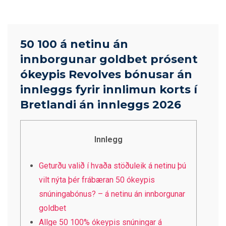
50 100 á netinu án
innborgunar goldbet prósent
ókeypis Revolves bónusar án
innleggs fyrir innlimun korts í
Bretlandi án innleggs 2026
Innlegg
Geturðu valið í hvaða stöðuleik á netinu þú
vilt nýta þér frábæran 50 ókeypis
snúningabónus? – á netinu án innborgunar
goldbet
Allge 50 100% ókeypis snúningar á