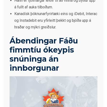
Hann er fjölmargar leiðir til að vinna og býður upp
á fullt af auka tilboðum.
Kanadísk þóknunarfyrirtæki eins og iDebit, Interac
og Instadebit eru yfirleitt þekkt og bjóða upp á
hraðar og mýkri greiðslur.
Ábendingar Fáðu
fimmtíu ókeypis
snúninga án
innborgunar