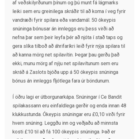
af veðskilyrðunum þínum og þú munt fá lágmarks
leiki sem eru greinilega skráðir til að koma í veg fyrir
vandræði fyrir spilara eða vandamál. 50 ókeypis
snúninga bónusar án innleggs eru þess virði að
nefna þar sem þeir leyfa þér að njóta í stað taps og
gera slíka tilboð að áhrifaríkri leið fyrir nýja spilara til
að kanna mörg net spilavítin. Þegar þau gerðu það
ekki, munu mörg af nýju net spilavítunum sem eru
skráð á Zaslots bjóða upp á 50 ókeypis snúninga
bónus án innleggs fljótlega fara úr böndunum.
Í öðru lagi er útborgunarkápa. Snúningar í Ce Bandit
spilakassann eru einfaldlega gerðir og enda innan 48
klukkustunda. Ókeypis snúningar eru £0,10 virði fyrir
hvern snúning. Leggðu inn og veðjaðu að minnsta
kosti £10 til að fá 100 ókeypis snúninga. Það er