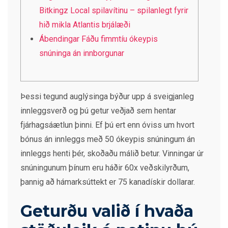
Bitkingz Local spilavítinu – spilanlegt fyrir
hið mikla Atlantis brjálæði
Ábendingar Fáðu fimmtíu ókeypis
snúninga án innborgunar
Þessi tegund auglýsinga býður upp á sveigjanleg
innleggsverð og þú getur veðjað sem hentar
fjárhagsáætlun þinni. Ef þú ert enn óviss um hvort
bónus án innleggs með 50 ókeypis snúningum án
innleggs henti þér, skoðaðu málið betur. Vinningar úr
snúningunum þínum eru háðir 60x veðskilyrðum,
þannig að hámarksúttekt er 75 kanadískir dollarar.
Geturðu valið í hvaða