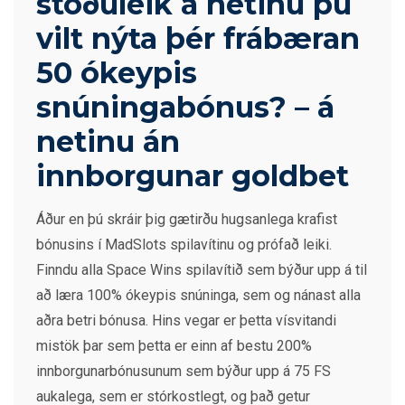
stöðuleik á netinu þú
vilt nýta þér frábæran
50 ókeypis
snúningabónus?
– á
netinu án
innborgunar goldbet
Áður en þú skráir þig gætirðu hugsanlega krafist
bónusins ​​í MadSlots spilavítinu og prófað leiki.
Finndu alla Space Wins spilavítið sem býður upp á til
að læra 100% ókeypis snúninga, sem og nánast alla
aðra betri bónusa. Hins vegar er þetta vísvitandi
mistök þar sem þetta er einn af bestu 200%
innborgunarbónusunum sem býður upp á 75 FS
aukalega, sem er stórkostlegt, og það getur