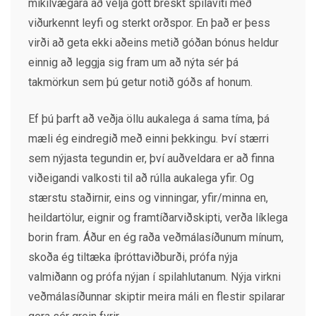
mikilvægara að velja gott breskt spilavíti með
viðurkennt leyfi og sterkt orðspor. En það er þess
virði að geta ekki aðeins metið góðan bónus heldur
einnig að leggja sig fram um að nýta sér þá
takmörkun sem þú getur notið góðs af honum.
Ef þú þarft að veðja öllu aukalega á sama tíma, þá
mæli ég eindregið með einni þekkingu. Því stærri
sem nýjasta tegundin er, því auðveldara er að finna
viðeigandi valkosti til að rúlla aukalega yfir. Og
stærstu staðirnir, eins og vinningar, yfir/minna en,
heildartölur, eignir og framtíðarviðskipti, verða líklega
borin fram. Áður en ég raða veðmálasíðunum mínum,
skoða ég tiltæka íþróttaviðburði, prófa nýja
valmiðann og prófa nýjan í spilahlutanum. Nýja virkni
veðmálasíðunnar skiptir meira máli en flestir spilarar