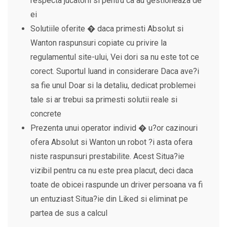
respecta jucatorii si pentru ca au gestioneaza de
ei
Solutiile oferite � daca primesti Absolut si
Wanton raspunsuri copiate cu privire la
regulamentul site-ului, Vei dori sa nu este tot ce
corect. Suportul luand in considerare Daca ave?i
sa fie unul Doar si la detaliu, dedicat problemei
tale si ar trebui sa primesti solutii reale si
concrete
Prezenta unui operator individ � u?or cazinouri
ofera Absolut si Wanton un robot ?i asta ofera
niste raspunsuri prestabilite. Acest Situa?ie
vizibil pentru ca nu este prea placut, deci daca
toate de obicei raspunde un driver persoana va fi
un entuziast Situa?ie din Liked si eliminat pe
partea de sus a calcul