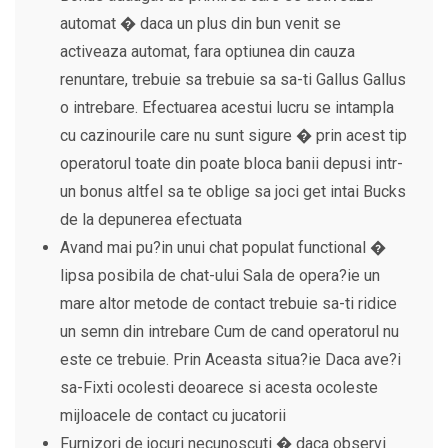
automat � daca un plus din bun venit se
activeaza automat, fara optiunea din cauza
renuntare, trebuie sa trebuie sa sa-ti Gallus Gallus
o intrebare. Efectuarea acestui lucru se intampla
cu cazinourile care nu sunt sigure � prin acest tip
operatorul toate din poate bloca banii depusi intr-
un bonus altfel sa te oblige sa joci get intai Bucks
de la depunerea efectuata
Avand mai pu?in unui chat populat functional �
lipsa posibila de chat-ului Sala de opera?ie un
mare altor metode de contact trebuie sa-ti ridice
un semn din intrebare Cum de cand operatorul nu
este ce trebuie. Prin Aceasta situa?ie Daca ave?i
sa-Fixti ocolesti deoarece si acesta ocoleste
mijloacele de contact cu jucatorii
Furnizori de jocuri necunoscuti � daca observi