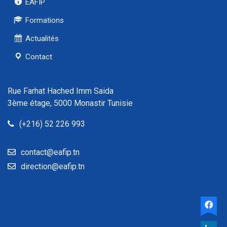
EAFIP
Formations
Actualités
Contact
Rue Farhat Hached Imm Saida
3ème étage, 5000 Monastir Tunisie
(+216) 52 226 993
contact@eafip.tn
direction@eafip.tn