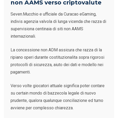
non AAMS verso criptovalute
Seven.Mucchio e ufficiale da Curacao eGaming,
indivis agenzia valvola di lunga vicenda che razza di
supervisiona centinaia di siti non AAMS
internazionali.
La concessione non ADM assicura che razza di la
ripiano operi durante costituzionalita sopra rigorosi
protocolli di sicurezza, aiuto dei dati e modello nei
pagamenti.
Verso volte giocatori attuale significa poter contare
su certain mondo di bazzecola legale di nuovo
prudente, qualora qualunque conciliazione ed turno
avviene per complesso chiarezza.