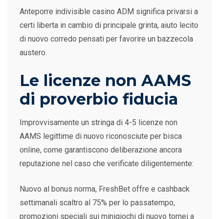
Anteporre indivisible casino ADM significa privarsi a
certi liberta in cambio di principale grinta, aiuto lecito
di nuovo corredo pensati per favorire un bazzecola
austero.
Le licenze non AAMS
di proverbio fiducia
Improvvisamente un stringa di 4-5 licenze non
AAMS legittime di nuovo riconosciute per bisca
online, come garantiscono deliberazione ancora
reputazione nel caso che verificate diligentemente:
Nuovo al bonus norma, FreshBet offre e cashback
settimanali scaltro al 75% per lo passatempo,
promozioni speciali sui minigiochi di nuovo tornei a