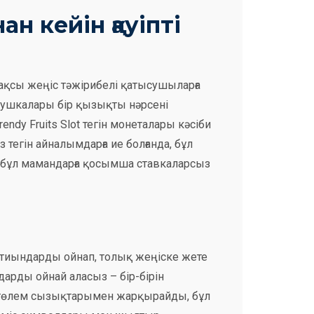
ан кейін қауіпті
ақсы жеңіс тәжірибелі қатысушыларға
тушкалары бір қызықты нәрсені
rendy Fruits Slot тегін монеталары кәсіби
 тегін айналымдарға ие болғанда, бұл
, бұл мамандарға қосымша ставкаларсыз
 тиындарды ойнап, толық жеңіске жете
арды ойнай аласыз – бір-бірін
к төлем сызықтарымен жарқырайды, бұл