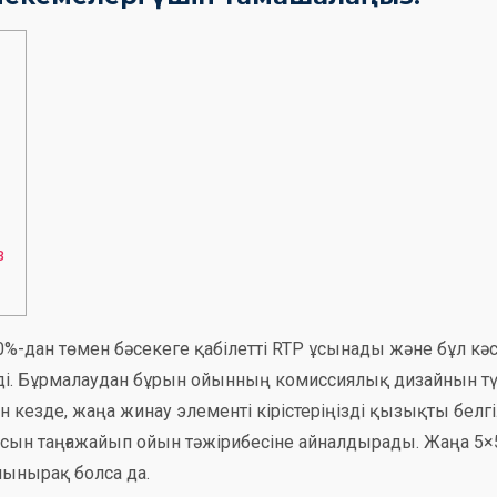
з
,50%-дан төмен бәсекеге қабілетті RTP ұсынады және бұл к
еді. Бұрмалаудан бұрын ойынның комиссиялық дизайнын тү
 кезде, жаңа жинау элементі кірістеріңізді қызықты белгіле
иясын таңғажайып ойын тәжірибесіне айналдырады.
Жаңа 5×
қиынырақ болса да.