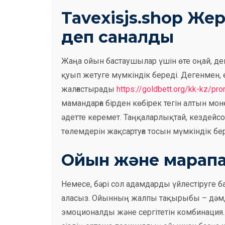
Tavexisjs.shop Жерг
деп саналды
Жаңа ойын бастаушылар үшін өте оңай, де
қуып жетуге мүмкіндік береді. Дегенмен,
жалғастырады
https://goldbett.org/kk-kz/pr
мамандарға бірден көбірек тегін алтын мон
әдетте керемет. Таңқаларлықтай, кездейс
төлемдерін жақсартуға тосын мүмкіндік бер
Ойын және марап
Немесе, бәрі сол адамдарды үйлестіруге 
аласыз. Ойынның жалпы тақырыбы – дәмді 
эмоционалды және сергітетін комбинация