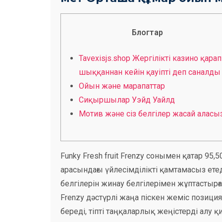
Блогтар
Tavexisjs.shop Жергілікті казино қарап
шыққаннан кейін қауіпті деп саналды
Ойын және марапаттар
Сиқыршылар Уэйд Уайлд
Мотив және сіз белгілер жасай аласы
Funky Fresh fruit Frenzy сонымен қатар 95
арасындағы үйлесімділікті қамтамасыз ет
белгілерін жинау белгілерімен жұптастырған
Frenzy дәстүрлі жаңа піскен жеміс позиц
береді, тіпті таңқаларлық жеңістерді алу 