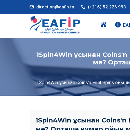
direction@eafip.tn
(+216) 52 226 993
A
EA
C
C
U
1Spin4Win ұсынған Coins'n
E
ме? Орташ
I
L
1Spin4Win ұсынған Coins'n Fruit Spins ой
1Spin4Win ұсынған Coins'n
ме? Орташа құмар ойын м