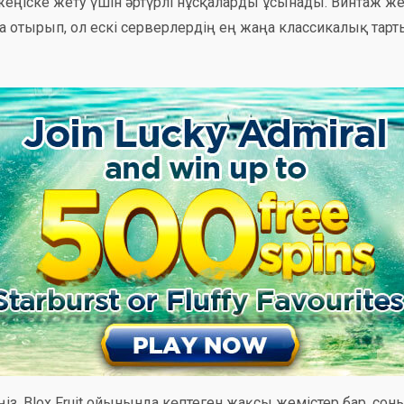
 жеңіске жету үшін әртүрлі нұсқаларды ұсынады. Винтаж
 отырып, ол ескі серверлердің ең жаңа классикалық та
із. Blox Fruit ойынында көптеген жақсы жемістер бар, соны