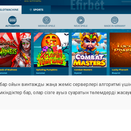
ы бар ойын винтажды жаңа жеміс серверлері алгоритмі үш
індіктер бар, олар сізге ауыз суаратын төлемдерді жасауға