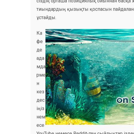
сіздің орташа позициялық ойыннан басқа
тиындардың қызықты қоспасын пайдалана
ұстайды.
Ка
фе
де
ада
мда
рме
н
кез
дес
іңіз
нем
есе
YouTube немесе Reddit-тен сыйлықтар іздең