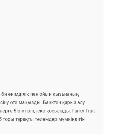
әсіби өнімділік пен ойын қызығының
сіну өте маңызды. Банктен қарыз алу
рге біріктіріп, іске қосылады. Funky Fruit
5 торы тұрақты төлемдер мүмкіндігін