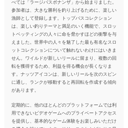
べては「ラージバスボナンザ」から始まりました。
参加者は、大きな勝利を釣り上げるために、楽しい
漁師として登録します。トップバスコレクション
は、楽しい釣りテーマと満足のいく機能で、スロッ
トベッティングの人々に命を脅かすほどの衝撃を与
えました。世界中の人々を魅了した最も有名なスロ
ットコレクションについて触れないわけにはいきま
せん。ワイルドが新しいリールに留まり、複数の回
転を獲得するため、利益を得る機会が長くなりま
す。ナッツアイコンは、新しいリールを次のスピン
に通し、ランクが移動すると再回転を作成する傾向
があります。
定期的に、他のほとんどのプラットフォームでは利
用できないビデオゲームへのプライベートアクセス
を提供し、基本的なゲーム体験をお楽しみいただけ