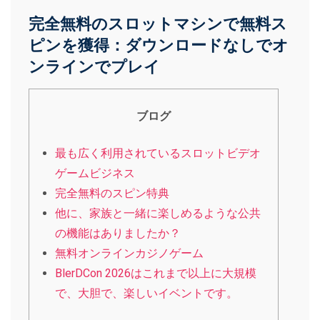
完全無料のスロットマシンで無料ス
ピンを獲得：ダウンロードなしでオ
ンラインでプレイ
ブログ
最も広く利用されているスロットビデオ
ゲームビジネス
完全無料のスピン特典
他に、家族と一緒に楽しめるような公共
の機能はありましたか？
無料オンラインカジノゲーム
BlerDCon 2026はこれまで以上に大規模
で、大胆で、楽しいイベントです。