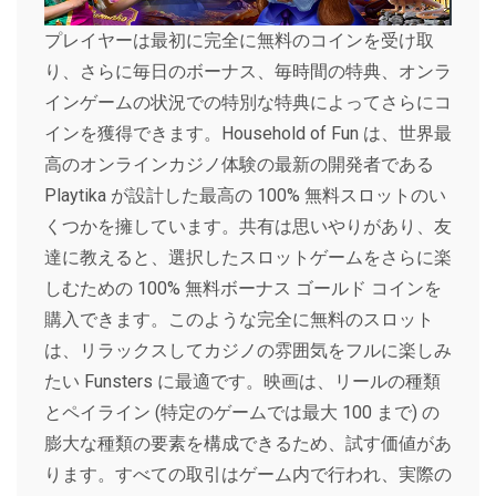
プレイヤーは最初に完全に無料のコインを受け取
り、さらに毎日のボーナス、毎時間の特典、オンラ
インゲームの状況での特別な特典によってさらにコ
インを獲得できます。Household of Fun は、世界最
高のオンラインカジノ体験の最新の開発者である
Playtika が設計した最高の 100% 無料スロットのい
くつかを擁しています。共有は思いやりがあり、友
達に教えると、選択したスロットゲームをさらに楽
しむための 100% 無料ボーナス ゴールド コインを
購入できます。このような完全に無料のスロット
は、リラックスしてカジノの雰囲気をフルに楽しみ
たい Funsters に最適です。映画は、リールの種類
とペイライン (特定のゲームでは最大 100 まで) の
膨大な種類の要素を構成できるため、試す価値があ
ります。すべての取引はゲーム内で行われ、実際の