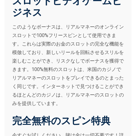
スロットビデオゲームビ
ジネス
このようなボーナスは、リアルマネーのオンライン
スロットで100%フリースピンとして使用できま
す。これらは実際のお金のスロットの完全な機能を
模倣しており、新しいリールを回転させるスリルを
楽しむことができ、リスクなしでボーナスを獲得で
きます。100%無料のスロットは、米国のカジノで
リアルマネーのスロットをプレイできるのとまった
く同じです。インターネットで見つけることができ
るほとんどのカジノは、リアルマネーのスロットの
みを提供しています。
完全無料のスピン特典
今すぐお試しください。賭け金は一切不要です！詳