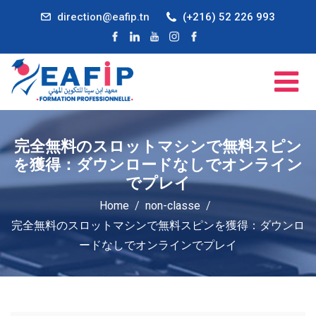
direction@eafip.tn
(+216) 52 226 993
完全無料のスロットマシンで無料スピン
を獲得：ダウンロードなしでオンライン
でプレイ
Home
non-classe
完全無料のスロットマシンで無料スピンを獲得：ダウンロ
ードなしでオンラインでプレイ