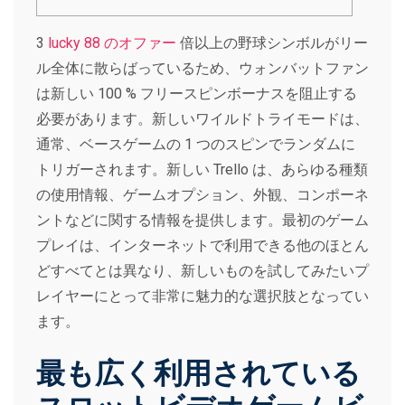
3
lucky 88 のオファー
倍以上の野球シンボルがリー
ル全体に散らばっているため、ウォンバットファン
は新しい 100 % フリースピンボーナスを阻止する
必要があります。新しいワイルドトライモードは、
通常、ベースゲームの 1 つのスピンでランダムに
トリガーされます。新しい Trello は、あらゆる種類
の使用情報、ゲームオプション、外観、コンポーネ
ントなどに関する情報を提供します。最初のゲーム
プレイは、インターネットで利用できる他のほとん
どすべてとは異なり、新しいものを試してみたいプ
レイヤーにとって非常に魅力的な選択肢となってい
ます。
最も広く利用されている