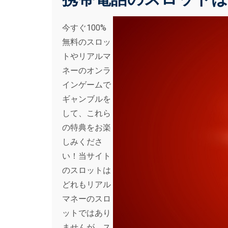
今すぐ100%
無料のスロッ
トやリアルマ
ネーのオンラ
インゲームで
ギャンブルを
して、これら
の特典をお楽
しみくださ
い！当サイト
のスロットは
どれもリアル
マネーのスロ
ットではあり
ませんが、ス