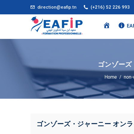
direction@eafip.tn
(+216) 52 226 993
A
EA
C
C
U
E
ゴンゾーズ
I
L
Home
non-
ゴンゾーズ・ジャーニー オンライ