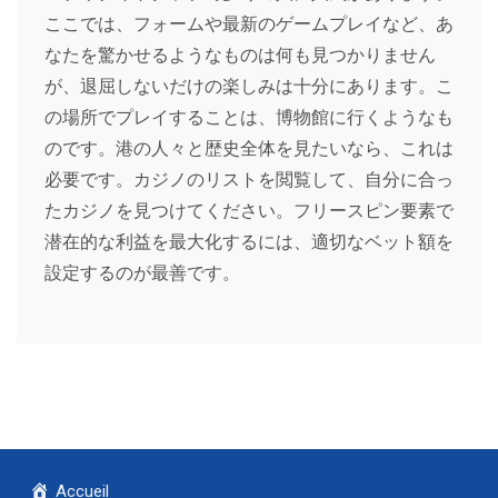
ここでは、フォームや最新のゲームプレイなど、あ
なたを驚かせるようなものは何も見つかりません
が、退屈しないだけの楽しみは十分にあります。こ
の場所でプレイすることは、博物館に行くようなも
のです。港の人々と歴史全体を見たいなら、これは
必要です。カジノのリストを閲覧して、自分に合っ
たカジノを見つけてください。フリースピン要素で
潜在的な利益を最大化するには、適切なベット額を
設定するのが最善です。
Accueil