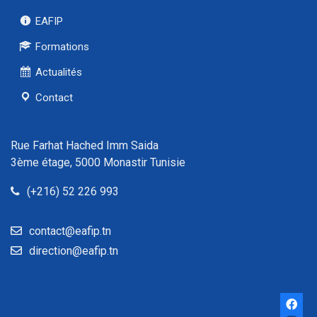
EAFIP
Formations
Actualités
Contact
Rue Farhat Hached Imm Saida
3ème étage, 5000 Monastir Tunisie
(+216) 52 226 993
contact@eafip.tn
direction@eafip.tn