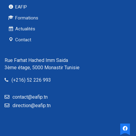
EAFIP
Formations
Actualités
Contact
Rue Farhat Hached Imm Saida
3ème étage, 5000 Monastir Tunisie
(+216) 52 226 993
contact@eafip.tn
direction@eafip.tn