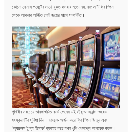
কোনো বোনাস পয়েন্টের সাথে যুক্ত হওয়ার মতো নয়, বরং এটি ফ্রি স্পিন
থেকে আপনার অর্জিত মোট জয়ের সাথে সম্পর্কিত।
পৃথিবীর সবচেয়ে তারকাখচিত কার্ড গেমের এই স্ট্যান্ড-অ্যান্ড-ওয়েড
সংস্করণটির সুবিধা নিন। ডায়মন্ড অর্জন করে ফ্রি স্পিন জিতুন এবং
'অ্যাক্সেস টু দ্য ডিমান্ড' ব্যবহার করে যখন খুশি গেমপ্লে আপডেট করুন।