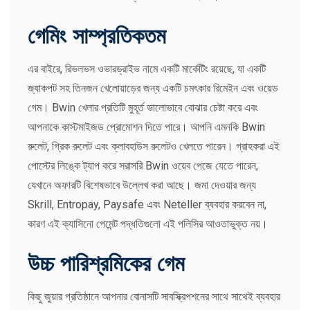
গেমিং সাম্প্রতিকতম
এর বাইরে, রিভলভস ওভারড্রাইভ নামে একটি মার্কেটিং রয়েছে, যা একটি
জ্যাকপট সহ তিনজন খেলোয়াড়ের জন্য একটি চমৎকার রিমেইন এবং ওয়েড
গেম। Bwin খেলার প্রতিটি মুহূর্ত ভালোভাবে বোঝার চেষ্টা করে এবং
আপনাকে কাস্টমাইজড প্রোমোশন দিতে পারে। আপনি এমনকি Bwin
রুলেট, গ্রিক রুলেট এবং ক্লাবহাউস রুলেটও খেলতে পারেন। গ্রাহকরা এই
পোস্টের লিঙ্কে ট্যাপ করে সরাসরি Bwin ওয়েব পেজে যেতে পারেন,
যেখানে অফারটি বিশেষভাবে উল্লেখ করা আছে। জমা দেওয়ার জন্য
Skrill, Entropay, Paysafe এবং Neteller ব্যবহার করবেন না,
কারণ এই ক্যাসিনো পেমেন্ট পদ্ধতিগুলো এই পলিসির আওতাভুক্ত নয়।
উচ্চ পারিশ্রমিকের গেম
কিছু জুয়ার প্রতিষ্ঠানে আপনার বোনাসটি সাবস্ক্রিপশনের সাথে সাথেই ব্যবহার