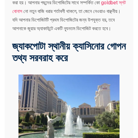
করা হয়। আপনার পছন্দের ডিপোজিটের সাথে সম্পর্কিত কো
goldbet স্লট
বোনাস
নো নতুন বাজি ধরার শর্তাবলী থাকলে, তা জেনে নেওয়াও বাঞ্ছনীয়।
যদি আপনার ডিপোজিটটি প্রথম ডিপোজিটের জন্য উপযুক্ত হয়, তবে
আপনাকে জুয়ার অ্যাকাউন্টে একটি ন্যূনতম ডিপোজিট করতে হবে।
জ্যাকপোটা স্থানীয় ক্যাসিনোর গোপন
তথ্য সরবরাহ করে