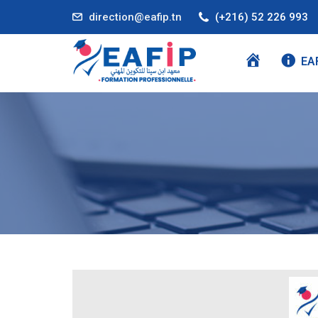
direction@eafip.tn
(+216) 52 226 993
A
EA
C
C
U
E
I
L