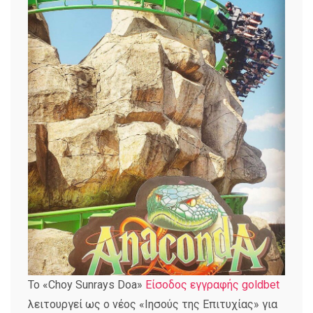
Το «Choy Sunrays Doa»
Είσοδος εγγραφής goldbet
λειτουργεί ως ο νέος «Ιησούς της Επιτυχίας» για