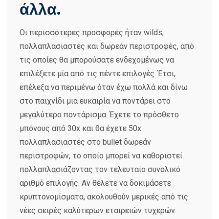
άλλα.
Οι περισσότερες προσφορές ήταν wilds,
πολλαπλασιαστές και δωρεάν περιστροφές, από
τις οποίες θα μπορούσατε ενδεχομένως να
επιλέξετε μία από τις πέντε επιλογές. Έτσι,
επέλεξα να περιμένω όταν έχω πολλά και δίνω
στο παιχνίδι μια ευκαιρία να ποντάρει στο
μεγαλύτερο ποντάρισμα. Έχετε το πρόσθετο
μπόνους από 30x και θα έχετε 50x
πολλαπλασιαστές στο bullet δωρεάν
περιστροφών, το οποίο μπορεί να καθοριστεί
πολλαπλασιάζοντας τον τελευταίο συνολικό
αριθμό επιλογής. Αν θέλετε να δοκιμάσετε
κρυπτονομίσματα, ακολουθούν μερικές από τις
νέες σειρές καλύτερων εταιρειών τυχερών