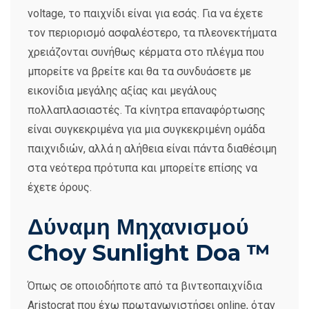
voltage, το παιχνίδι είναι για εσάς. Για να έχετε
τον περιορισμό ασφαλέστερο, τα πλεονεκτήματα
χρειάζονται συνήθως κέρματα στο πλέγμα που
μπορείτε να βρείτε και θα τα συνδυάσετε με
εικονίδια μεγάλης αξίας και μεγάλους
πολλαπλασιαστές.
Τα κίνητρα επαναφόρτωσης
είναι συγκεκριμένα για μια συγκεκριμένη ομάδα
παιχνιδιών, αλλά η αλήθεια είναι πάντα διαθέσιμη
στα νεότερα πρότυπα και μπορείτε επίσης να
έχετε όρους.
Δύναμη Μηχανισμού
Choy Sunlight Doa ™
Όπως σε οποιοδήποτε από τα βιντεοπαιχνίδια
Aristocrat που έχω πρωταγωνιστήσει online, όταν