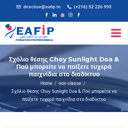
direction@eafip.tn
(+216) 52 226 993
Σχόλιο θέσης Choy Sunlight Doa &
Πού μπορείτε να παίξετε τυχερά
παιχνίδια στο διαδίκτυο
Home
non-classe
Σχόλιο θέσης Choy Sunlight Doa & Πού μπορείτε να
παίξετε τυχερά παιχνίδια στο διαδίκτυο