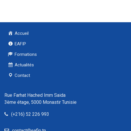
Accueil
EAFIP
Formations
Actualités
Contact
Rue Farhat Hached Imm Saida
3ème étage, 5000 Monastir Tunisie
(+216) 52 226 993
contact@eafip.tn