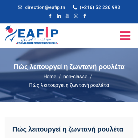
direction@eafip.tn
(+216) 52 226 993
Πώς λειτουργεί η ζωντανή ρουλέτα
Home
non-classe
Πώς λειτουργεί η ζωντανή ρουλέτα
Πώς λειτουργεί η ζωντανή ρουλέτα