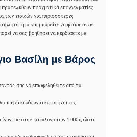
να προσελκύουν πραγματικά επαγγελματίες.
ια των ειδικών για περισσότερες
μεταβλητότητα και μπορείτε να φτάσετε σε
πορεί να σας βοηθήσει να κερδίσετε με
Άγιο Βασίλη με Βάρος
τρέποντάς σας να επωφεληθείτε από το
λαμπερά κουδούνια και οι ήχοι της
 τείνοντας στον κατάλογο των 1.000x, ώστε
ό παιχνίδι κουλοχέρηδων, την εταιρεία και