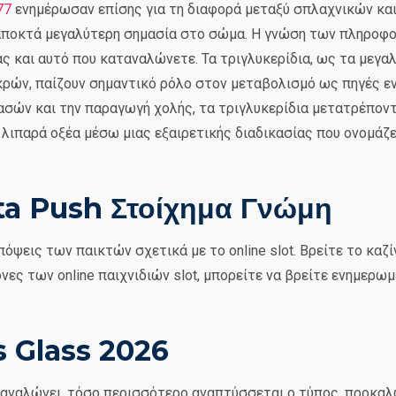
77
ενημέρωσαν επίσης για τη διαφορά μεταξύ σπλαχνικών και
 αποκτά μεγαλύτερη σημασία στο σώμα. Η γνώση των πληροφορ
σας και αυτό που καταναλώνετε.
Τα τριγλυκερίδια, ως τα μεγ
κρών, παίζουν σημαντικό ρόλο στον μεταβολισμό ως πηγές εν
ασών και την παραγωγή χολής, τα τριγλυκερίδια μετατρέπον
ιπαρά οξέα μέσω μιας εξαιρετικής διαδικασίας που ονομάζετ
a Push Στοίχημα Γνώμη
πόψεις των παικτών σχετικά με το online slot. Βρείτε το καζί
ες των online παιχνιδιών slot, μπορείτε να βρείτε ενημερω
s Glass 2026
ταναλώνει, τόσο περισσότερο αναπτύσσεται ο τύπος, προκα