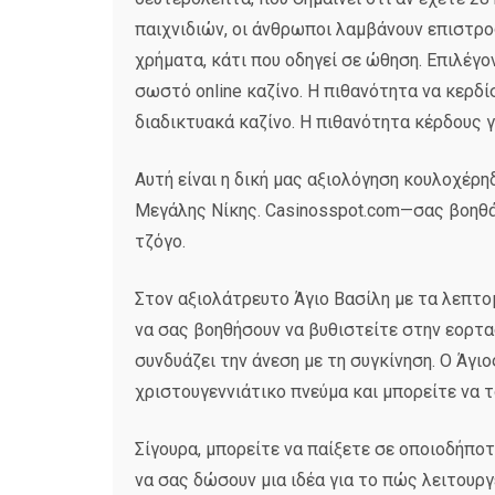
παιχνιδιών, οι άνθρωποι λαμβάνουν επιστρο
χρήματα, κάτι που οδηγεί σε ώθηση. Επιλέγο
σωστό online καζίνο. Η πιθανότητα να κερδί
διαδικτυακά καζίνο. Η πιθανότητα κέρδους γι
Αυτή είναι η δική μας αξιολόγηση κουλοχέρη
Μεγάλης Νίκης. Casinosspot.com—σας βοηθά 
τζόγο.
Στον αξιολάτρευτο Άγιο Βασίλη με τα λεπτο
να σας βοηθήσουν να βυθιστείτε στην εορτα
συνδυάζει την άνεση με τη συγκίνηση. Ο Άγιο
χριστουγεννιάτικο πνεύμα και μπορείτε να 
Σίγουρα, μπορείτε να παίξετε σε οποιοδήποτ
να σας δώσουν μια ιδέα για το πώς λειτουρ