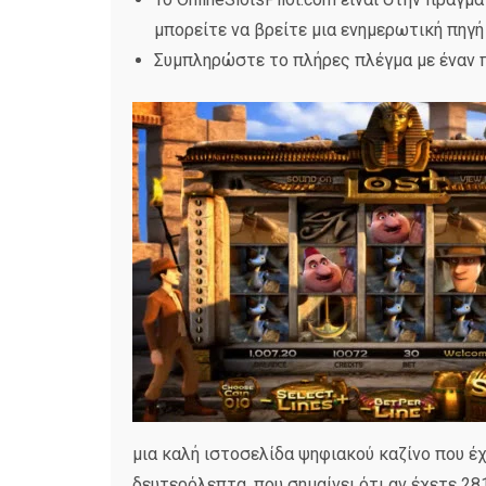
μπορείτε να βρείτε μια ενημερωτική πηγή
Συμπληρώστε το πλήρες πλέγμα με έναν πρ
μια καλή ιστοσελίδα ψηφιακού καζίνο που έχ
δευτερόλεπτα, που σημαίνει ότι αν έχετε 28