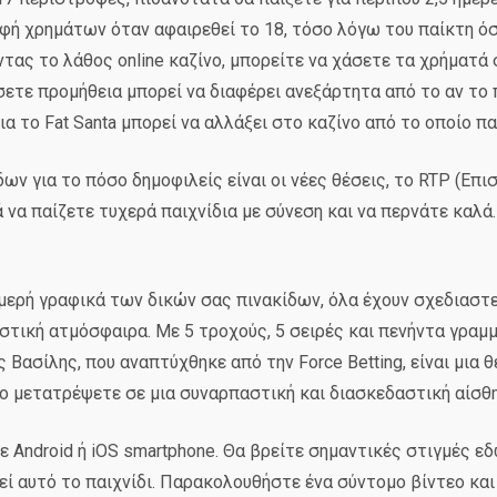
φή χρημάτων όταν αφαιρεθεί το 18, τόσο λόγω του παίκτη όσ
ντας το λάθος online καζίνο, μπορείτε να χάσετε τα χρήματά 
σετε προμήθεια μπορεί να διαφέρει ανεξάρτητα από το αν το 
α το Fat Santa μπορεί να αλλάξει στο καζίνο από το οποίο παί
δων για το πόσο δημοφιλείς είναι οι νέες θέσεις, το RTP (Επ
να παίζετε τυχερά παιχνίδια με σύνεση και να περνάτε καλά
μερή γραφικά των δικών σας πινακίδων, όλα έχουν σχεδιαστε
στική ατμόσφαιρα. Με 5 τροχούς, 5 σειρές και πενήντα γραμ
ς Βασίλης, που αναπτύχθηκε από την Force Betting, είναι μια 
το μετατρέψετε σε μια συναρπαστική και διασκεδαστική αίσθη
ε Android ή iOS smartphone. Θα βρείτε σημαντικές στιγμές ε
γεί αυτό το παιχνίδι. Παρακολουθήστε ένα σύντομο βίντεο κα