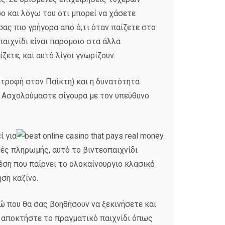
ο και λόγω του ότι μπορεί να χάσετε
σας πιο γρήγορα από ό,τι όταν παίζετε στο
παιχνίδι είναι παρόμοιο στα άλλα
ζετε, και αυτό λίγοι γνωρίζουν.
ιστροφή στον Παίκτη) και η δυνατότητα
. Ασχολούμαστε σίγουρα με τον υπεύθυνο
ί για
μές πληρωμής, αυτό το βιντεοπαιχνίδι
θέση που παίρνει το ολοκαίνουργιο κλασικό
ση καζίνο.
δώ που θα σας βοηθήσουν να ξεκινήσετε και
ι αποκτήστε το πραγματικό παιχνίδι όπως